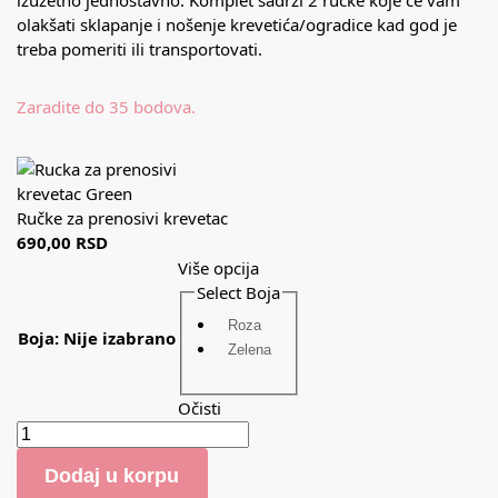
olakšati sklapanje i nošenje krevetića/ogradice kad god je
treba pomeriti ili transportovati.
Zaradite do 35 bodova.
Ručke za prenosivi krevetac
690,00
RSD
Više opcija
Select Boja
Roza
Boja
:
Nije izabrano
Zelena
Očisti
Dodaj u korpu