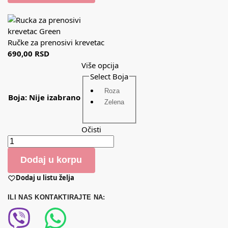
Ručke za prenosivi krevetac
690,00
RSD
Više opcija
Select Boja
Roza
Boja
:
Nije izabrano
Zelena
Očisti
Dodaj u korpu
Dodaj u listu želja
ILI NAS KONTAKTIRAJTE NA: