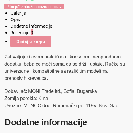
Pitanja? Zatražite povratni poziv
Galerija
Opis
Dodatne informacije
Recenzije
0
Dodaj u korpu
Zahvaljujući ovom praktičnom, korisnom i neophodnom
dodatku, beba će moći sama da se drži i ustaje. Ručke su
univerzalne i kompatibilne sa različitim modelima
prenosivih krevetića.
Dobavljač: MONI Trade ltd., Sofia, Bugarska
Zemlja porekla: Kina
Uvoznik: VENCO doo, Rumenački put 119V, Novi Sad
Dodatne informacije