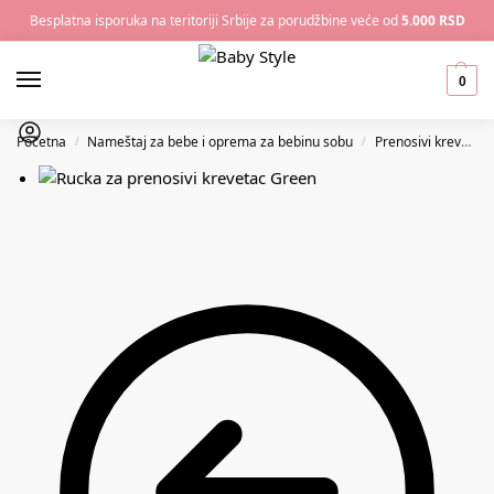
Besplatna isporuka na teritoriji Srbije za porudžbine veće od
5.000 RSD
0
Početna
Nameštaj za bebe i oprema za bebinu sobu
Prenosivi krevetac za bebe
/
/