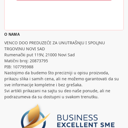
O NAMA
VENCO DOO PREDUZEĆE ZA UNUTRAŠNJU I SPOLJNU
TRGOVINU NOVI SAD
Rumenački put 119V, 21000 Novi Sad
Matični broj: 20873795
PIB: 107795988
Nastojimo da budemo što precizniji u opisu proizvoda,
prikazu slika i samih cena, ali ne možemo garantovati da su
sve informacije kompletne i bez grešaka.
Svi artikli prikazani na sajtu su deo naše ponude, ali ne
podrazumeva da su dostupni u svakom trenutku.