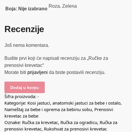
Roza, Zelena
Boja
:
Nije izabrano
Recenzije
Još nema komentara.
Budite prvi koji će napisati recenziju za „Ručke za
prenosivi krevetac“
Morate biti
prijavljeni
da biste postavili recenziju.
Dodaj u korpu
Šifra proizvoda:
-
Kategorije:
Kosi jastuci, anatomski jastuci za bebe i ostalo
,
Nameštaj za bebe i oprema za bebinu sobu
,
Prenosivi
krevetac za bebe
Oznake:
Ručka za krevetac
,
Ručka za ogradicu
,
Ručka za
prenosivi krevetac
,
Rukohvat za prenosivi krevetac