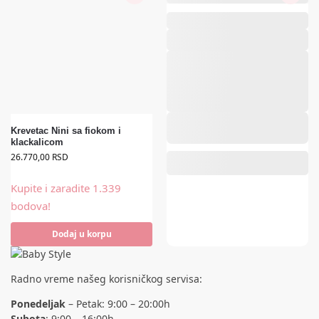
Zaradite do 250 bodova.
Krevetac Nini sa fiokom i
klackalicom
26.770,00
RSD
Kupite i zaradite 1.339
bodova!
Dodaj u korpu
Radno vreme našeg korisničkog servisa:
Ponedeljak
– Petak: 9:00 – 20:00h
Subota
: 9:00 – 16:00h