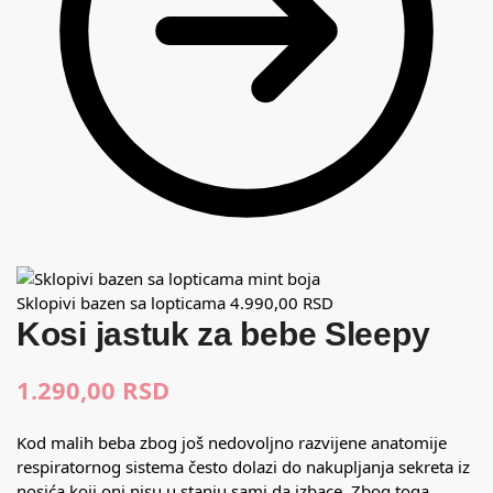
Sklopivi bazen sa lopticama
4.990,00
RSD
Kosi jastuk za bebe Sleepy
1.290,00
RSD
Kod malih beba zbog još nedovoljno razvijene anatomije
respiratornog sistema često dolazi do nakupljanja sekreta iz
nosića koji oni nisu u stanju sami da izbace. Zbog toga