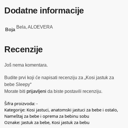
Dodatne informacije
Bela, ALOEVERA
Boja
Recenzije
Još nema komentara.
Budite prvi koji će napisati recenziju za „Kosi jastuk za
bebe Sleepy“
Morate biti
prijavljeni
da biste postavili recenziju.
Šifra proizvoda:
-
Kategorije:
Kosi jastuci, anatomski jastuci za bebe i ostalo
,
Nameštaj za bebe i oprema za bebinu sobu
Oznake:
Jastuk za bebe
,
Kosi jastuk za bebu