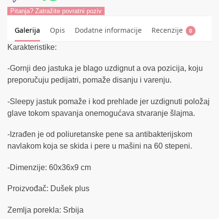
Pitanja? Zatražite povratni poziv
Galerija
Opis
Dodatne informacije
Recenzije
0
Karakteristike:
-Gornji deo jastuka je blago uzdignut a ova pozicija, koju
preporučuju pedijatri, pomaže disanju i varenju.
-Sleepy jastuk pomaže i kod prehlade jer uzdignuti položaj
glave tokom spavanja onemogućava stvaranje šlajma.
-Izrađen je od poliuretanske pene sa antibakterijskom
navlakom koja se skida i pere u mašini na 60 stepeni.
-Dimenzije: 60x36x9 cm
Proizvođač: Dušek plus
Zemlja porekla: Srbija