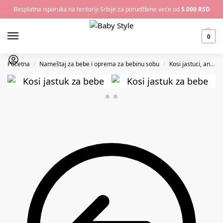
Besplatna isporuka na teritoriji Srbije za porudžbine veće od
5.000 RSD
0
Početna
Nameštaj za bebe i oprema za bebinu sobu
Kosi jastuci, anatomski jastuci za bebe i ostalo
/
/