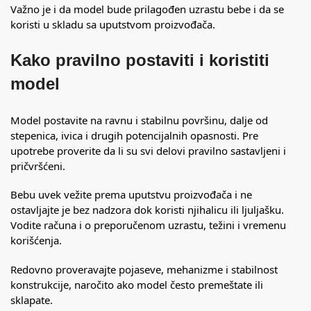
Važno je i da model bude prilagođen uzrastu bebe i da se
koristi u skladu sa uputstvom proizvođača.
Kako pravilno postaviti i koristiti
model
Model postavite na ravnu i stabilnu površinu, dalje od
stepenica, ivica i drugih potencijalnih opasnosti. Pre
upotrebe proverite da li su svi delovi pravilno sastavljeni i
pričvršćeni.
Bebu uvek vežite prema uputstvu proizvođača i ne
ostavljajte je bez nadzora dok koristi njihalicu ili ljuljašku.
Vodite računa i o preporučenom uzrastu, težini i vremenu
korišćenja.
Redovno proveravajte pojaseve, mehanizme i stabilnost
konstrukcije, naročito ako model često premeštate ili
sklapate.