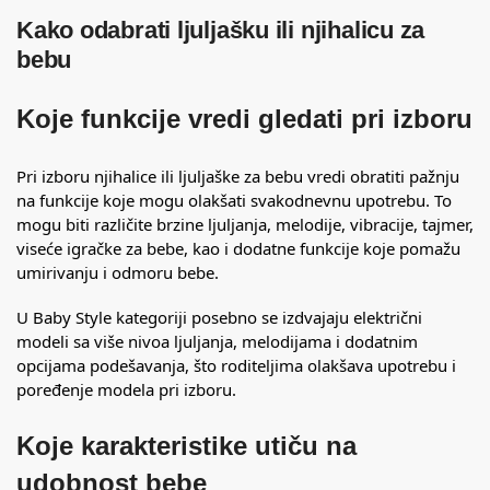
Kako odabrati ljuljašku ili njihalicu za
bebu
Koje funkcije vredi gledati pri izboru
Pri izboru njihalice ili ljuljaške za bebu vredi obratiti pažnju
na funkcije koje mogu olakšati svakodnevnu upotrebu. To
mogu biti različite brzine ljuljanja, melodije, vibracije, tajmer,
viseće
igračke za bebe
, kao i dodatne funkcije koje pomažu
umirivanju i odmoru bebe.
U Baby Style kategoriji posebno se izdvajaju električni
modeli sa više nivoa ljuljanja, melodijama i dodatnim
opcijama podešavanja, što roditeljima olakšava upotrebu i
poređenje modela pri izboru.
Koje karakteristike utiču na
udobnost bebe