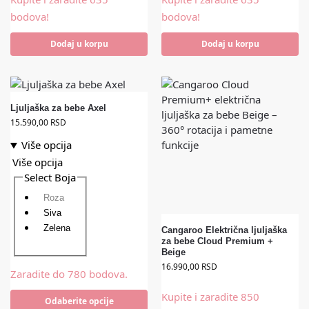
bodova!
bodova!
Dodaj u korpu
Dodaj u korpu
Ljuljaška za bebe Axel
15.590,00
RSD
Više opcija
Više opcija
Select Boja
Roza
Siva
Zelena
Cangaroo Električna ljuljaška
za bebe Cloud Premium +
Beige
16.990,00
RSD
Zaradite do 780 bodova.
Kupite i zaradite 850
Odaberite opcije