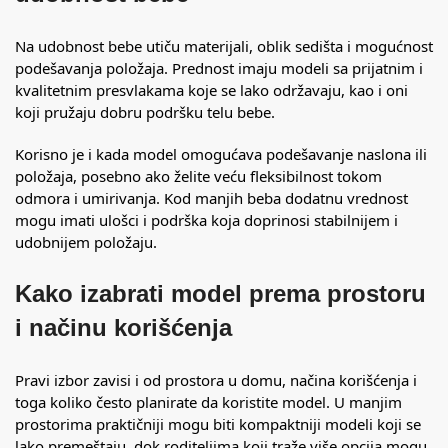
Na udobnost bebe utiču materijali, oblik sedišta i mogućnost
podešavanja položaja. Prednost imaju modeli sa prijatnim i
kvalitetnim presvlakama koje se lako održavaju, kao i oni
koji pružaju dobru podršku telu bebe.
Korisno je i kada model omogućava podešavanje naslona ili
položaja, posebno ako želite veću fleksibilnost tokom
odmora i umirivanja. Kod manjih beba dodatnu vrednost
mogu imati ulošci i podrška koja doprinosi stabilnijem i
udobnijem položaju.
Kako izabrati model prema prostoru
i načinu korišćenja
Pravi izbor zavisi i od prostora u domu, načina korišćenja i
toga koliko često planirate da koristite model. U manjim
prostorima praktičniji mogu biti kompaktniji modeli koji se
lako premeštaju, dok roditeljima koji traže više opcija mogu