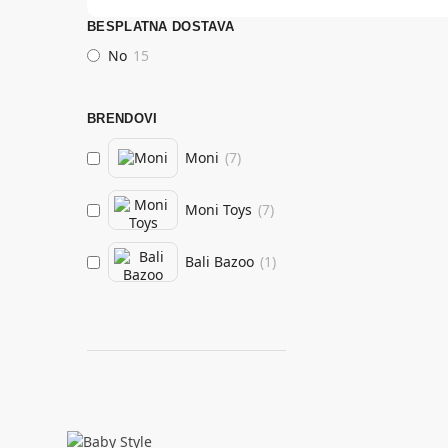
BESPLATNA DOSTAVA
No
15
BRENDOVI
Moni
(
7
)
Moni Toys
(
7
)
Bali Bazoo
(
1
)