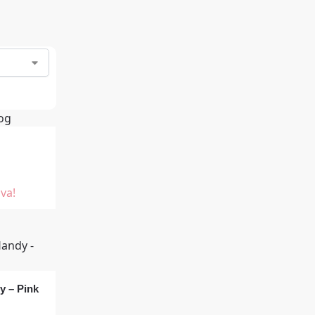
va!
y – Pink