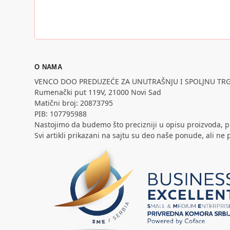
O NAMA
VENCO DOO PREDUZEĆE ZA UNUTRAŠNJU I SPOLJNU TR
Rumenački put 119V, 21000 Novi Sad
Matični broj: 20873795
PIB: 107795988
Nastojimo da budemo što precizniji u opisu proizvoda, p
Svi artikli prikazani na sajtu su deo naše ponude, ali 