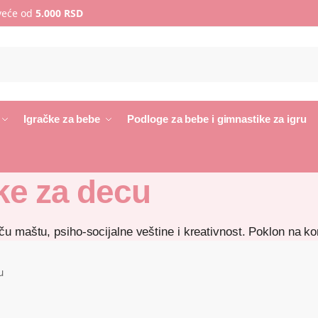
 veće od
5.000 RSD
Igračke za bebe
Podloge za bebe i gimnastike za igru
ke za decu
u maštu, psiho-socijalne veštine i kreativnost. Poklon na kom 
u