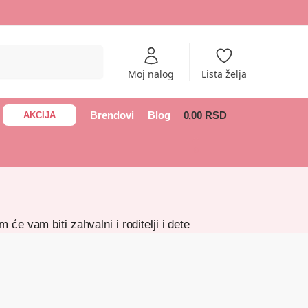
Pretraži
Moj nalog
Lista želja
Brendovi
Blog
0,00
RSD
AKCIJA
0
će vam biti zahvalni i roditelji i dete