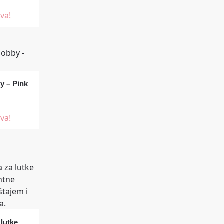
va!
by – Pink
va!
lutke