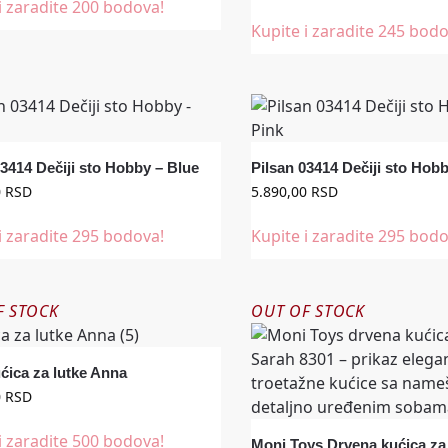
i zaradite 200 bodova!
Kupite i zaradite 245 bodo
03414 Dečiji sto Hobby – Blue
Pilsan 03414 Dečiji sto Hob
0
RSD
5.890,00
RSD
i zaradite 295 bodova!
Kupite i zaradite 295 bodo
F STOCK
OUT OF STOCK
ćica za lutke Anna
0
RSD
i zaradite 500 bodova!
Moni Toys Drvena kućica za 