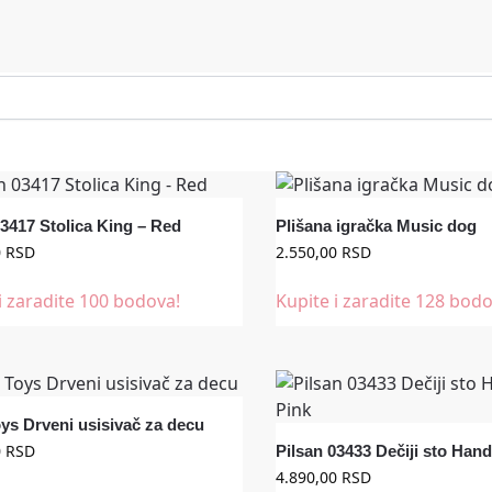
03417 Stolica King – Red
Plišana igračka Music dog
0
RSD
2.550,00
RSD
i zaradite 100 bodova!
Kupite i zaradite 128 bodo
ys Drveni usisivač za decu
0
RSD
Pilsan 03433 Dečiji sto Hand
4.890,00
RSD