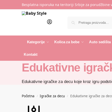
Besplatna isporuka na teritoriji Srbije za porudžbine
Kategorije
Kolica za bebe
Auto sedišta
Kontakt
Edukativne igrač
Edukativne igračke za decu koje kroz igru podstič
Početna
Igračke za decu
Edukativne igračke za dec
/
/