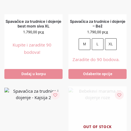
Spavaćice za trudnice i dojenje
Spavaćica za trudnice i dojenje
best mom siva XL
– Bež
1.790,00
рсд
1.790,00
рсд
Kupite i zaradite 90
M
L
XL
bodova!
Zaradite do 90 bodova.
Dodaj u korpu
Odaberite opcije
OUT OF STOCK