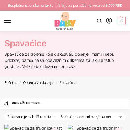
Besplatna isporuka na teritoriji Srbije za porudžbine veće od
5.000 RSD
0
Spavaćice
Spavaćice za dojenje koje olakšavaju dojenje i mami i bebi.
Udobne, pamučne sa obaveznim drikerima za lakši pristup
grudima. Veliki izbor dezena i printova
Početna
Oprema za dojenje
Spavaćice
/
/
PRIKAŽI FILTERE
Prikazano je svih 12 rezultata