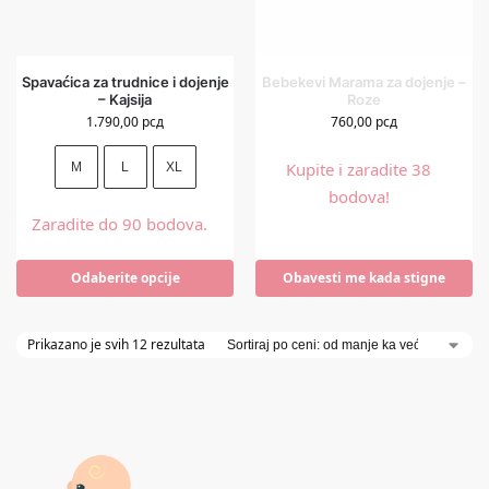
Spavaćica za trudnice i dojenje
Bebekevi Marama za dojenje –
– Kajsija
Roze
1.790,00
рсд
760,00
рсд
Kupite i zaradite 38
M
L
XL
bodova!
Zaradite do 90 bodova.
Odaberite opcije
Obavesti me kada stigne
Prikazano je svih 12 rezultata