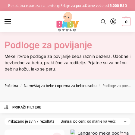
Besplatna isporuka na teritoriji Srbije za porudžbine veće od
5.000 RSD
0
Podloge za povijanje
Meke i tvrde podloge za povijanje beba raznih dezena. Udobne i
bezbedne za bebu, praktične za roditelje. Prijatne su za nežnu
bebinu kožu, lako se peru.
Početna
Nameštaj za bebe i oprema za bebinu sobu
Podloge za povijanje
/
/
PRIKAŽI FILTERE
Prikazano je svih 7 rezultata