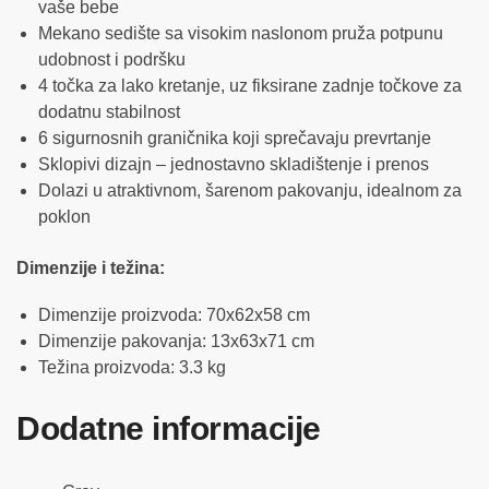
vaše bebe
Mekano sedište sa visokim naslonom pruža potpunu
udobnost i podršku
4 točka za lako kretanje, uz fiksirane zadnje točkove za
dodatnu stabilnost
6 sigurnosnih graničnika koji sprečavaju prevrtanje
Sklopivi dizajn – jednostavno skladištenje i prenos
Dolazi u atraktivnom, šarenom pakovanju, idealnom za
poklon
Dimenzije i težina:
Dimenzije proizvoda: 70x62x58 cm
Dimenzije pakovanja: 13x63x71 cm
Težina proizvoda: 3.3 kg
Dodatne informacije