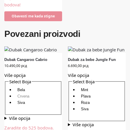
bodova!
Obavesti me kada stigne
Povezani proizvodi
Dubak Cangaroo Cabrio
Dubak za bebe Jungle Fun
10.490,00
рсд
6.690,00
рсд
Više opcija
Više opcija
Select Boja
Select Boja
Bela
Mint
Crvena
Plava
Siva
Roza
Siva
Više opcija
Više opcija
Zaradite do 525 bodova.