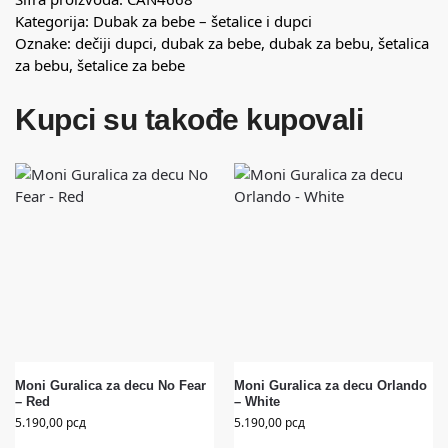
Kategorija:
Dubak za bebe – šetalice i dupci
Oznake:
dečiji dupci
,
dubak za bebe
,
dubak za bebu
,
šetalica
za bebu
,
šetalice za bebe
Kupci su takođe kupovali
Moni Guralica za decu No Fear
Moni Guralica za decu Orlando
– Red
– White
5.190,00
рсд
5.190,00
рсд