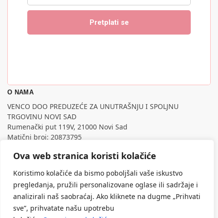
O NAMA
VENCO DOO PREDUZEĆE ZA UNUTRAŠNJU I SPOLJNU
TRGOVINU NOVI SAD
Rumenački put 119V, 21000 Novi Sad
Matični broj: 20873795
PIB: 107795988
Ova web stranica koristi kolačiće
Nastojimo da budemo što precizniji u opisu proizvoda,
prikazu slika i samih cena, ali ne možemo garantovati da su
Koristimo kolačiće da bismo poboljšali vaše iskustvo
sve informacije kompletne i bez grešaka.
pregledanja, pružili personalizovane oglase ili sadržaje i
Svi artikli prikazani na sajtu su deo naše ponude, ali ne
analizirali naš saobraćaj. Ako kliknete na dugme „Prihvati
podrazumeva da su dostupni u svakom trenutku.
sve”, prihvatate našu upotrebu