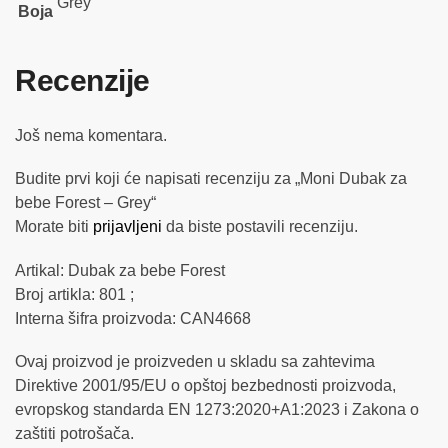
Grey
Boja
Recenzije
Još nema komentara.
Budite prvi koji će napisati recenziju za „Moni Dubak za
bebe Forest – Grey“
Morate biti
prijavljeni
da biste postavili recenziju.
Artikal: Dubak za bebe Forest
Broj artikla: 801 ;
Interna šifra proizvoda: CAN4668
Ovaj proizvod je proizveden u skladu sa zahtevima
Direktive 2001/95/EU o opštoj bezbednosti proizvoda,
evropskog standarda EN 1273:2020+A1:2023 i Zakona o
zaštiti potrošača.