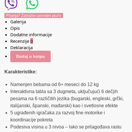
Pitanja? Zatražite povratni poziv
Galerija
Opis
Dodatne informacije
Recenzije
0
Deklaracija
Dodaj u korpu
Karakteristike:
Namenjen bebama od 6+ meseci do 12 kg
Interaktivna tabla sa 3 dugmeta, uključujući 6 dečjih
pesama na 6 različitih jezika (bugarski, engleski, grčki,
italijanski, španski, mađarski) kao i svetlosne efekte
5 ugrađenih igračaka za razvoj fine motorike i
koordinacije pokreta
Podesiva visina u 3 nivoa – lako se prilagođava rastu