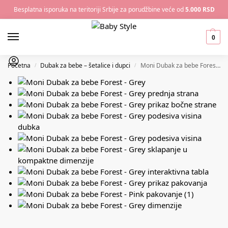
Besplatna isporuka na teritoriji Srbije za porudžbine veće od
5.000 RSD
0
Početna
Dubak za bebe – šetalice i dupci
Moni Dubak za bebe Forest – Grey
/
/