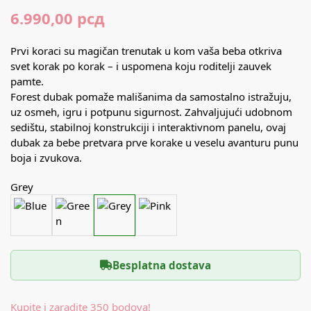
6.990,00
рсд
Prvi koraci su magičan trenutak u kom vaša beba otkriva
svet korak po korak – i uspomena koju roditelji zauvek
pamte.
Forest dubak pomaže mališanima da samostalno istražuju,
uz osmeh, igru i potpunu sigurnost. Zahvaljujući udobnom
sedištu, stabilnoj konstrukciji i interaktivnom panelu, ovaj
dubak za bebe pretvara prve korake u veselu avanturu punu
boja i zvukova.
Grey
Besplatna dostava
Kupite i zaradite 350 bodova!