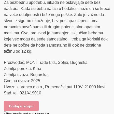
Za bezbednu upotrebu, nikada ne ostavljajte dete bez
nadzora. Kada se beba nalazi u hodalici, može da se kreće
na veće udaljenosti i brže nego peške. Zato je važno da
stvorite sigurno okruženje, bez pristupa stepenicama,
neravnim površinama ili drugim potencijalno opasnim
mestima. Ovaj proizvod je namenjen isključivo bebama
koje već mogu da sede samostalno, i treba ga koristiti dok
dete ne počne da hoda samostalno ili dok ne dostigne
težinu od 12 kg.
Proizvođač: MONI Trade Ltd., Sofija, Bugarska
Zemlja porekla: Kina
Zemlja uvoza: Bugarska
Godina uvoza: 2025
Uvoznik: Venco d.o.o., Rumenački put 119V, 21000 Novi
Sad, tel: 021/419010
Dodaj u korpu
Šifra proizvoda:
CAN4668