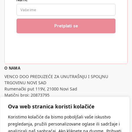
O NAMA
VENCO DOO PREDUZEĆE ZA UNUTRAŠNJU I SPOLJNU
TRGOVINU NOVI SAD
Rumenački put 119V, 21000 Novi Sad
Matični broj: 20873795
PIB: 107795988
Ova web stranica koristi kolačiće
Nastojimo da budemo što precizniji u opisu proizvoda,
prikazu slika i samih cena, ali ne možemo garantovati da su
Koristimo kolačiće da bismo poboljšali vaše iskustvo
sve informacije kompletne i bez grešaka.
pregledanja, pružili personalizovane oglase ili sadržaje i
Svi artikli prikazani na sajtu su deo naše ponude, ali ne
analizirali naš saobraćaj. Ako kliknete na dugme „Prihvati