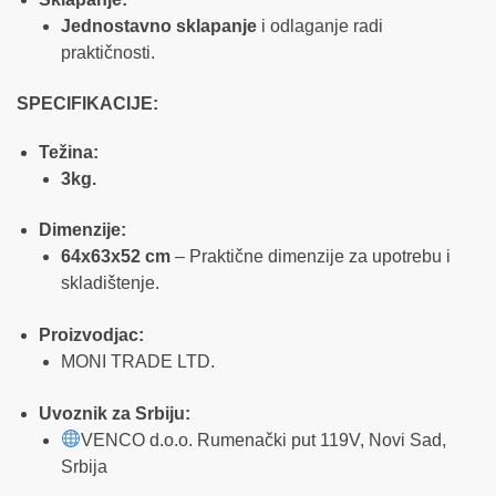
Jednostavno sklapanje
i odlaganje radi
praktičnosti.
SPECIFIKACIJE:
Težina:
3kg.
Dimenzije:
64x63x52 cm
– Praktične dimenzije za upotrebu i
skladištenje.
Proizvodjac:
MONI TRADE LTD.
Uvoznik za Srbiju:
VENCO d.o.o. Rumenački put 119V, Novi Sad,
Srbija