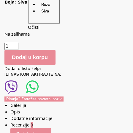
Boja
:
Siva
Roza
Siva
Očisti
Na zalihama
Dodaj u korpu
Dodaj u listu želja
ILI NAS KONTAKTIRAJTE NA:
Pitanja? Zatražite povratni poziv
Galerija
Opis
Dodatne informacije
Recenzije
0