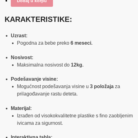
Dodaj u korpu
KARAKTERISTIKE:
Uzrast:
Pogodna za bebe preko
6 meseci.
Nosivost:
Maksimalna nosivost do
12kg.
Podešavanje visine:
Mogućnost podešavanja visine u
3 položaja
za
prilagođavanje rastu deteta.
Materijal:
Izrađen od visokokvalitetne plastike s fino zaobljenim
ivicama za sigurnost.
Interaktivna tabla: