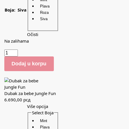
Plava
Boja
:
Siva
Roza
Siva
Očisti
Na zalihama
Dodaj u korpu
Dubak za bebe Jungle Fun
6.690,00
рсд
Više opcija
Select Boja
Mint
Plava