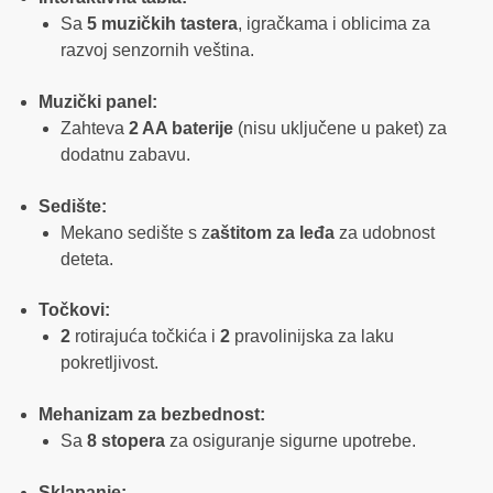
Sa
5 muzičkih tastera
, igračkama i oblicima za
razvoj senzornih veština.
Muzički panel:
Zahteva
2 AA baterije
(nisu uključene u paket) za
dodatnu zabavu.
Sedište:
Mekano sedište s z
aštitom za leđa
za udobnost
deteta.
Točkovi:
2
rotirajuća točkića i
2
pravolinijska za laku
pokretljivost.
Mehanizam za bezbednost:
Sa
8 stopera
za osiguranje sigurne upotrebe.
Sklapanje: