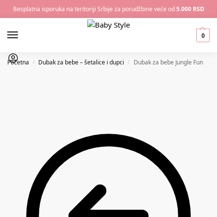
Besplatna isporuka na teritoriji Srbije za porudžbine veće od
5.000 RSD
0
Početna
Dubak za bebe – šetalice i dupci
Dubak za bebe Jungle Fun
/
/