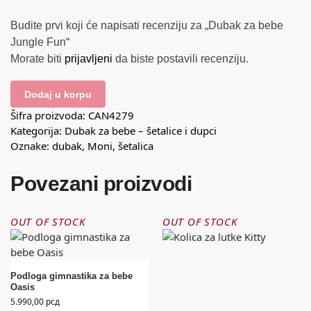
Budite prvi koji će napisati recenziju za „Dubak za bebe
Jungle Fun“
Morate biti
prijavljeni
da biste postavili recenziju.
Dodaj u korpu
Šifra proizvoda:
CAN4279
Kategorija:
Dubak za bebe – šetalice i dupci
Oznake:
dubak
,
Moni
,
šetalica
Povezani proizvodi
OUT OF STOCK
OUT OF STOCK
Podloga gimnastika za bebe
Oasis
5.990,00
рсд