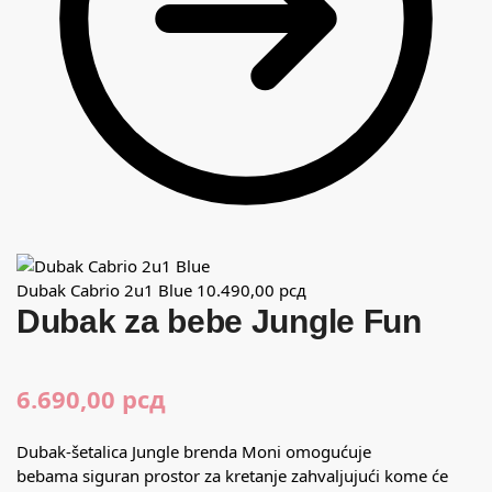
Dubak Cabrio 2u1 Blue
10.490,00
рсд
Dubak za bebe Jungle Fun
6.690,00
рсд
Dubak-šetalica Jungle brenda Moni omogućuje
bebama siguran prostor za kretanje zahvaljujući kome će