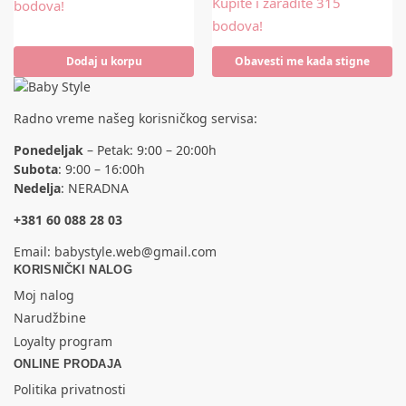
Kupite i zaradite 315
bodova!
bodova!
Dodaj u korpu
Obavesti me kada stigne
Radno vreme našeg korisničkog servisa:
Ponedeljak
– Petak: 9:00 – 20:00h
Subota
: 9:00 – 16:00h
Nedelja
: NERADNA
+381 60 088 28 03
Email:
babystyle.web@gmail.com
KORISNIČKI NALOG
Moj nalog
Narudžbine
Loyalty program
ONLINE PRODAJA
Politika privatnosti