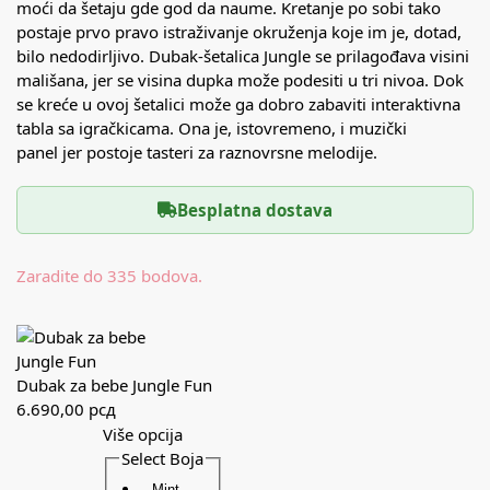
moći da šetaju gde god da naume. Kretanje po sobi tako
postaje prvo pravo istraživanje okruženja koje im je, dotad,
bilo nedodirljivo. Dubak-šetalica Jungle se prilagođava visini
mališana, jer se visina dupka može podesiti u tri nivoa. Dok
se kreće u ovoj šetalici može ga dobro zabaviti interaktivna
tabla sa igračkicama. Ona je, istovremeno, i muzički
panel jer postoje tasteri za raznovrsne melodije.
Besplatna dostava
Zaradite do 335 bodova.
Dubak za bebe Jungle Fun
6.690,00
рсд
Više opcija
Select Boja
Mint