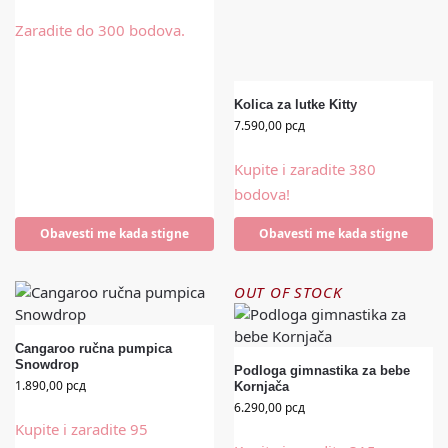
Zaradite do 300 bodova.
Kolica za lutke Kitty
7.590,00
рсд
Kupite i zaradite 380
bodova!
Obavesti me kada stigne
Obavesti me kada stigne
OUT OF STOCK
Cangaroo ručna pumpica
Snowdrop
Podloga gimnastika za bebe
1.890,00
рсд
Kornjača
6.290,00
рсд
Kupite i zaradite 95