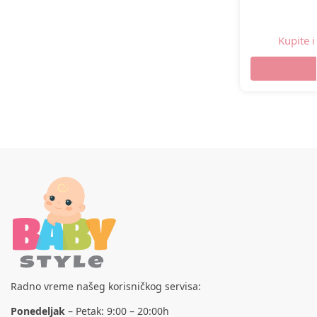
Kupite 
Radno vreme našeg korisničkog servisa:
Ponedeljak
– Petak: 9:00 – 20:00h