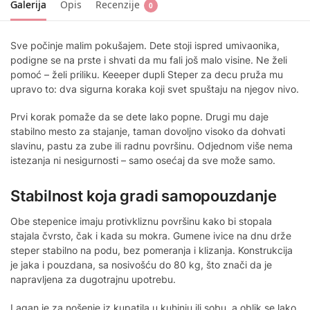
Galerija
Opis
Recenzije
0
Sve počinje malim pokušajem. Dete stoji ispred umivaonika,
podigne se na prste i shvati da mu fali još malo visine. Ne želi
pomoć – želi priliku. Keeeper dupli Steper za decu pruža mu
upravo to: dva sigurna koraka koji svet spuštaju na njegov nivo.
Prvi korak pomaže da se dete lako popne. Drugi mu daje
stabilno mesto za stajanje, taman dovoljno visoko da dohvati
slavinu, pastu za zube ili radnu površinu. Odjednom više nema
istezanja ni nesigurnosti – samo osećaj da sve može samo.
Stabilnost koja gradi samopouzdanje
Obe stepenice imaju protivkliznu površinu kako bi stopala
stajala čvrsto, čak i kada su mokra. Gumene ivice na dnu drže
steper stabilno na podu, bez pomeranja i klizanja. Konstrukcija
je jaka i pouzdana, sa nosivošću do 80 kg, što znači da je
napravljena za dugotrajnu upotrebu.
Lagan je za nošenje iz kupatila u kuhinju ili sobu, a oblik se lako