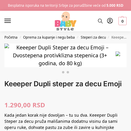
Besplatna isporuka na teritoriji Srbije za porudžbine veće od
5.000 RSD
0
Početna
Oprema za kupanje i negu beba
Steperi za decu
Keeeper Dupli steper za decu Emoji
/
/
/
Keeeper Dupli steper za decu Emoji
1.290,00
RSD
Kada jedan korak nije dovoljan – tu su dva. Keeeper Dupli
Steper za decu pruža mališanima dodatnu visinu da sami
operu ruke, dohvate pastu za zube ili zavire u kuhinjske