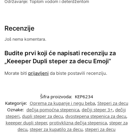
Održavanje: Toplom vodom i deterdžentom
Recenzije
Još nema komentara.
Budite prvi koji će napisati recenziju za
„Keeeper Dupli steper za decu Emoji“
Morate biti
prijavljeni
da biste postavili recenziju.
Šifra proizvoda:
KEP6234
Kategorije:
Oprema za kupanje i negu beba
,
Steperi za decu
Oznake:
dečija pomoćna stepenica
,
dečiji steper 3+
,
dečiji
steperi
,
dupli steper za decu
,
dvostepena stepenica za decu
,
keeeper dupli steper
,
protivklizna dečija stepenica
,
steper za
decu
,
steper za kupatilo za decu
,
steperi za decu