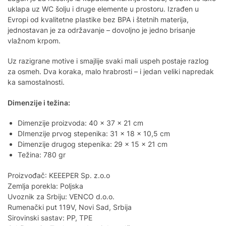
uklapa uz WC šolju i druge elemente u prostoru. Izrađen u
Evropi od kvalitetne plastike bez BPA i štetnih materija,
jednostavan je za održavanje – dovoljno je jedno brisanje
vlažnom krpom.
Uz razigrane motive i smajlije svaki mali uspeh postaje razlog
za osmeh. Dva koraka, malo hrabrosti – i jedan veliki napredak
ka samostalnosti.
Dimenzije i težina:
Dimenzije proizvoda: 40 x 37 x 21 cm
DImenzije prvog stepenika: 31 x 18 x 10,5 cm
Dimenzije drugog stepenika: 29 x 15 x 21 cm
Težina: 780 gr
Proizvođač: KEEEPER Sp. z.o.o
Zemlja porekla: Poljska
Uvoznik za Srbiju: VENCO d.o.o.
Rumenački put 119V, Novi Sad, Srbija
Sirovinski sastav: PP, TPE