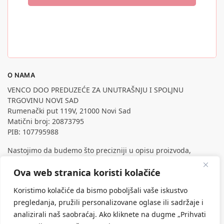
O NAMA
VENCO DOO PREDUZEĆE ZA UNUTRAŠNJU I SPOLJNU
TRGOVINU NOVI SAD
Rumenački put 119V, 21000 Novi Sad
Matični broj: 20873795
PIB: 107795988
Nastojimo da budemo što precizniji u opisu proizvoda,
prikazu slika i samih cena, ali ne možemo garantovati da su
sve informacije kompletne i bez grešaka.
Ova web stranica koristi kolačiće
Svi artikli prikazani na sajtu su deo naše ponude, ali ne
Koristimo kolačiće da bismo poboljšali vaše iskustvo
podrazumeva da su dostupni u svakom trenutku.
pregledanja, pružili personalizovane oglase ili sadržaje i
analizirali naš saobraćaj. Ako kliknete na dugme „Prihvati