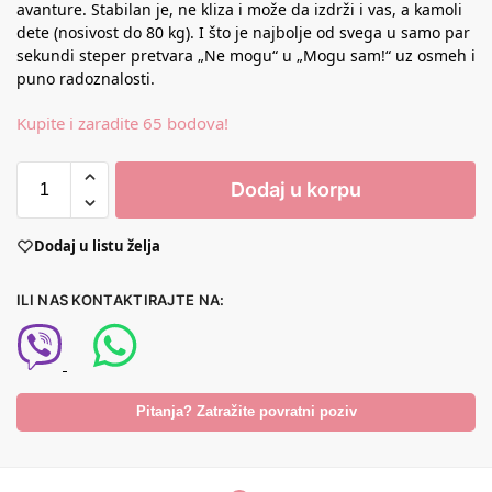
avanture. Stabilan je, ne kliza i može da izdrži i vas, a kamoli
dete (nosivost do 80 kg). I što je najbolje od svega u samo par
sekundi steper pretvara „Ne mogu“ u „Mogu sam!“ uz osmeh i
puno radoznalosti.
Kupite i zaradite 65 bodova!
Dodaj u korpu
Dodaj u listu želja
ILI NAS KONTAKTIRAJTE NA:
Pitanja? Zatražite povratni poziv