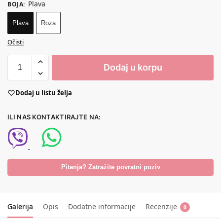
Plava
BOJA
:
Plava
Roza
Očisti
Dodaj u korpu
Dodaj u listu želja
ILI NAS KONTAKTIRAJTE NA:
Pitanja? Zatražite povratni poziv
Galerija
Opis
Dodatne informacije
Recenzije
0