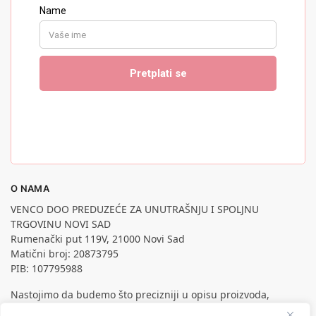
O NAMA
VENCO DOO PREDUZEĆE ZA UNUTRAŠNJU I SPOLJNU
TRGOVINU NOVI SAD
Rumenački put 119V, 21000 Novi Sad
Matični broj: 20873795
PIB: 107795988
Nastojimo da budemo što precizniji u opisu proizvoda,
prikazu slika i samih cena, ali ne možemo garantovati da su