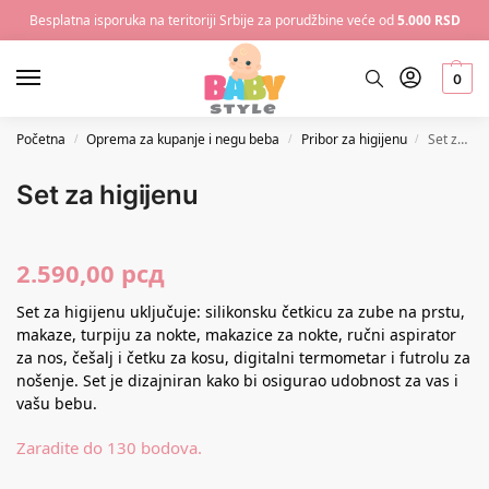
Besplatna isporuka na teritoriji Srbije za porudžbine veće od
5.000 RSD
0
Početna
Oprema za kupanje i negu beba
Pribor za higijenu
Set za higijenu
/
/
/
Set za higijenu
2.590,00
рсд
Set za higijenu uključuje: silikonsku četkicu za zube na prstu,
makaze, turpiju za nokte, makazice za nokte, ručni aspirator
za nos, češalj i četku za kosu, digitalni termometar i futrolu za
nošenje. Set je dizajniran kako bi osigurao udobnost za vas i
vašu bebu.
Zaradite do 130 bodova.