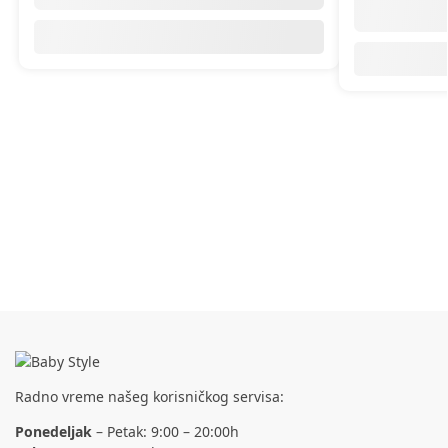
Zarad
Radno vreme našeg korisničkog servisa:
Ponedeljak
– Petak: 9:00 – 20:00h