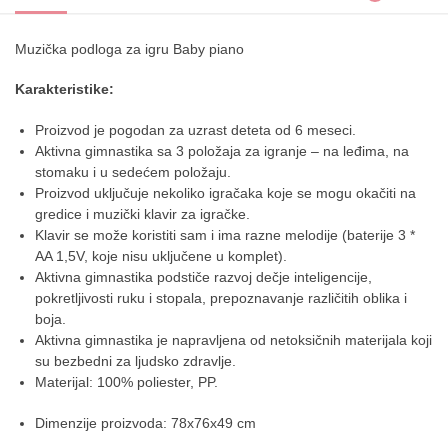
Muzička podloga za igru Baby piano
Karakteristike:
Proizvod je pogodan za uzrast deteta od 6 meseci.
Aktivna gimnastika sa 3 položaja za igranje – na leđima, na
stomaku i u sedećem položaju.
Proizvod uključuje nekoliko igračaka koje se mogu okačiti na
gredice i muzički klavir za igračke.
Klavir se može koristiti sam i ima razne melodije (baterije 3 *
AA 1,5V, koje nisu uključene u komplet).
Aktivna gimnastika podstiče razvoj dečje inteligencije,
pokretljivosti ruku i stopala, prepoznavanje različitih oblika i
boja.
Aktivna gimnastika je napravljena od netoksičnih materijala koji
su bezbedni za ljudsko zdravlje.
Materijal: 100% poliester, PP.
Dimenzije proizvoda: 78x76x49 cm