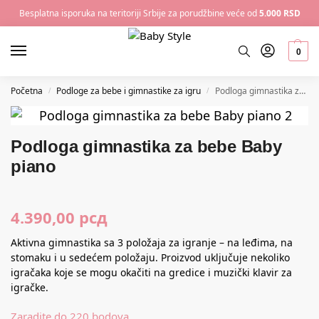
Besplatna isporuka na teritoriji Srbije za porudžbine veće od
5.000 RSD
0
Početna
Podloge za bebe i gimnastike za igru
Podloga gimnastika za bebe Baby piano
/
/
Podloga gimnastika za bebe Baby
piano
4.390,00
рсд
Aktivna gimnastika sa 3 položaja za igranje – na leđima, na
stomaku i u sedećem položaju. Proizvod uključuje nekoliko
igračaka koje se mogu okačiti na gredice i muzički klavir za
igračke.
Zaradite do 220 bodova.