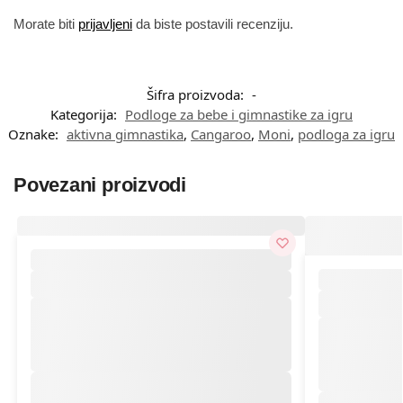
Morate biti
prijavljeni
da biste postavili recenziju.
Šifra proizvoda:
-
Kategorija:
Podloge za bebe i gimnastike za igru
Oznake:
aktivna gimnastika
,
Cangaroo
,
Moni
,
podloga za igru
Povezani proizvodi
Zaradite do 205 bodova.