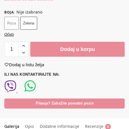
Nije izabrano
BOJA
:
Roza
Zelena
Očisti
Dodaj u korpu
Dodaj u listu želja
ILI NAS KONTAKTIRAJTE NA:
Pitanja? Zatražite povratni poziv
Galerija
Opis
Dodatne informacije
Recenzije
0