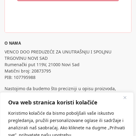
O NAMA
VENCO DOO PREDUZEĆE ZA UNUTRAŠNJU I SPOLJNU
TRGOVINU NOVI SAD
Rumenački put 119V, 21000 Novi Sad
Matični broj: 20873795
PIB: 107795988
Nastojimo da budemo što precizniji u opisu proizvoda,
prikazu slika i samih cena, ali ne možemo garantovati da su
sve informacije kompletne i bez grešaka.
Ova web stranica koristi kolačiće
Svi artikli prikazani na sajtu su deo naše ponude, ali ne
Koristimo kolačiće da bismo poboljšali vaše iskustvo
podrazumeva da su dostupni u svakom trenutku.
pregledanja, pružili personalizovane oglase ili sadržaje i
analizirali naš saobraćaj. Ako kliknete na dugme „Prihvati
sve”, prihvatate našu upotrebu