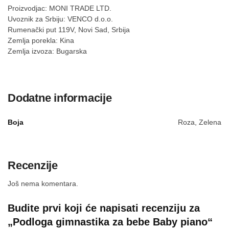
Proizvodjac: MONI TRADE LTD.
Uvoznik za Srbiju: VENCO d.o.o.
Rumenački put 119V, Novi Sad, Srbija
Zemlja porekla: Kina
Zemlja izvoza: Bugarska
Dodatne informacije
Boja
Roza, Zelena
Recenzije
Još nema komentara.
Budite prvi koji će napisati recenziju za
„Podloga gimnastika za bebe Baby piano“