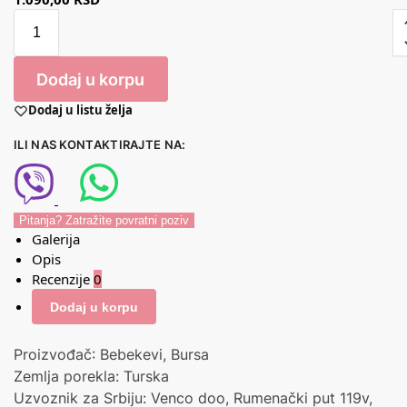
Dodaj u korpu
Dodaj u listu želja
ILI NAS KONTAKTIRAJTE NA:
Pitanja? Zatražite povratni poziv
Galerija
Opis
Recenzije
0
Dodaj u korpu
Proizvođač: Bebekevi, Bursa
Zemlja porekla: Turska
Uzvoznik za Srbiju: Venco doo, Rumenački put 119v,