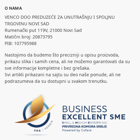
O NAMA
VENCO DOO PREDUZEĆE ZA UNUTRAŠNJU I SPOLJNU
TRGOVINU NOVI SAD
Rumenački put 119V, 21000 Novi Sad
Matični broj: 20873795
PIB: 107795988
Nastojimo da budemo što precizniji u opisu proizvoda,
prikazu slika i samih cena, ali ne možemo garantovati da su
sve informacije kompletne i bez grešaka.
Svi artikli prikazani na sajtu su deo naše ponude, ali ne
podrazumeva da su dostupni u svakom trenutku.