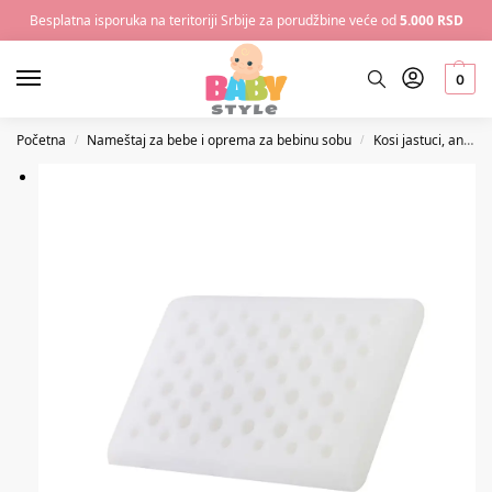
Besplatna isporuka na teritoriji Srbije za porudžbine veće od
5.000 RSD
0
Početna
Nameštaj za bebe i oprema za bebinu sobu
Kosi jastuci, anatomski jastuci za bebe i ostalo
/
/