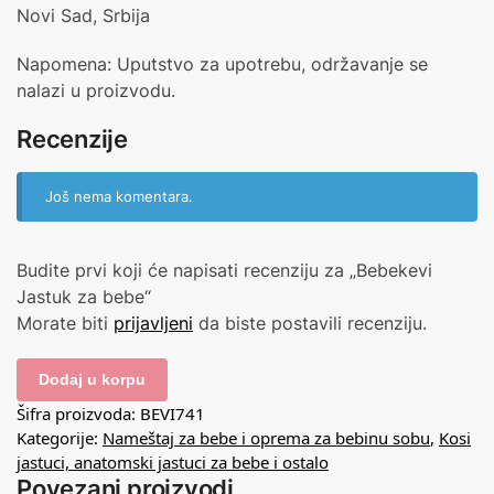
Novi Sad, Srbija
Napomena: Uputstvo za upotrebu, održavanje se
nalazi u proizvodu.
Recenzije
Još nema komentara.
Budite prvi koji će napisati recenziju za „Bebekevi
Jastuk za bebe“
Morate biti
prijavljeni
da biste postavili recenziju.
Dodaj u korpu
Šifra proizvoda:
BEVI741
Kategorije:
Nameštaj za bebe i oprema za bebinu sobu
,
Kosi
jastuci, anatomski jastuci za bebe i ostalo
Povezani proizvodi