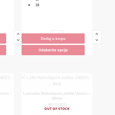
19
Dodaj u korpu
Zaradite do 50 bodova.
Odaberite opcije
nisex –
Leoncino Nehodajuće patike Unisex –
White
990,00
RSD
OUT OF STOCK