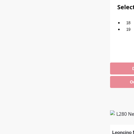
Selec
18
19
Zara
O
Leoncino 