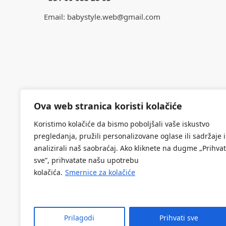
Email:
babystyle.web@gmail.com
Ova web stranica koristi kolačiće
Koristimo kolačiće da bismo poboljšali vaše iskustvo
pregledanja, pružili personalizovane oglase ili sadržaje i
analizirali naš saobraćaj. Ako kliknete na dugme „Prihvat
sve”, prihvatate našu upotrebu
kolačića.
Smernice za kolačiće
O NAMA
VENCO DOO PREDUZEĆE ZA UNUTRAŠNJU I
SPOLJNU TRGOVINU NOVI SAD
Rumenački put 119V, 21000 Novi Sad
Prilagodi
Prihvati sve
Matični broj: 20873795