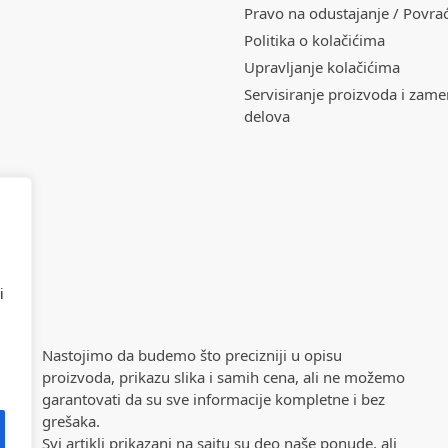
Pravo na odustajanje / Povra
Politika o kolačićima
Upravljanje kolačićima
Servisiranje proizvoda i zam
delova
i
Nastojimo da budemo što precizniji u opisu
proizvoda, prikazu slika i samih cena, ali ne možemo
garantovati da su sve informacije kompletne i bez
grešaka.
Svi artikli prikazani na sajtu su deo naše ponude, ali