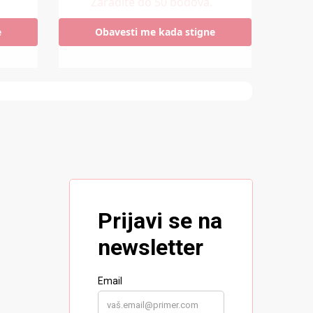
Zaradite do 50 bodova.
e
Obavesti me kada stigne