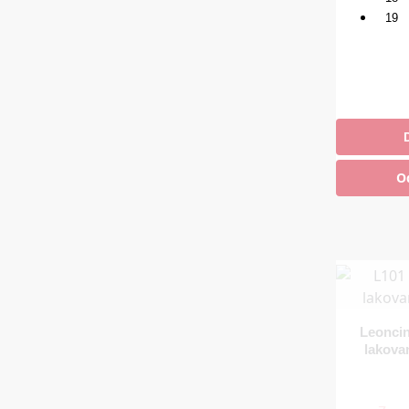
19
Zara
O
Leonci
lakova