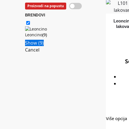
Proizvodi na popustu
BRENDOVI
Leonci
lakov
Leoncino
(
9
)
Show
(
9
)
Cancel
S
Više opcija