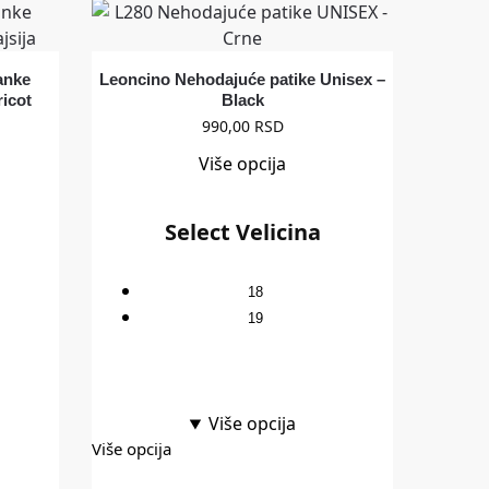
anke
Leoncino Nehodajuće patike Unisex –
icot
Black
990,00
RSD
Više opcija
Select Velicina
18
19
Više opcija
Više opcija