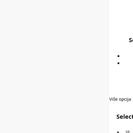
S
Više opcija
Selec
18