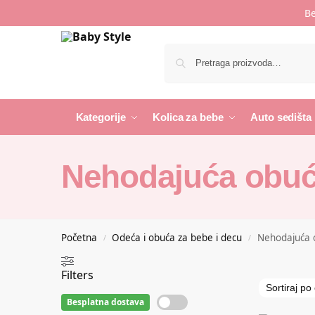
Be
Kategorije
Kolica za bebe
Auto sedišta
Nehodajuća obuć
Početna
Odeća i obuća za bebe i decu
Nehodajuća 
/
/
Filters
Besplatna dostava