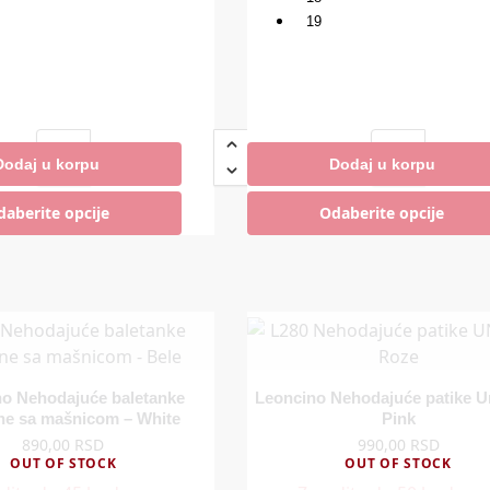
19
Dodaj u korpu
Dodaj u korpu
dite do 50 bodova.
Zaradite do 50 bodova.
daberite opcije
Odaberite opcije
no Nehodajuće baletanke
Leoncino Nehodajuće patike U
ne sa mašnicom – White
Pink
890,00
RSD
990,00
RSD
OUT OF STOCK
OUT OF STOCK