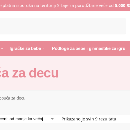
splatna isporuka na teritoriji Srbije za porudžbine veće od
5.000 
Pretraži
Igračke za bebe
Podloge za bebe i gimnastike za igru
a za decu
obuća za decu
Prikazano je svih 9 rezultata