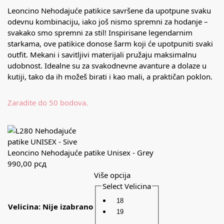
Leoncino Nehodajuće patikice savršene da upotpune svaku
odevnu kombinaciju, iako još nismo spremni za hodanje –
svakako smo spremni za stil! Inspirisane legendarnim
starkama, ove patikice donose šarm koji će upotpuniti svaki
outfit. Mekani i savitljivi materijali pružaju maksimalnu
udobnost. Idealne su za svakodnevne avanture a dolaze u
kutiji, tako da ih možeš birati i kao mali, a praktičan poklon.
Zaradite do 50 bodova.
Leoncino Nehodajuće patike Unisex - Grey
990,00
рсд
Više opcija
Select Velicina
18
Velicina
:
Nije izabrano
19