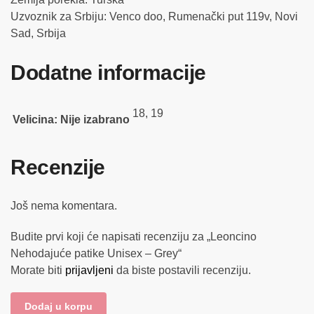
Uzvoznik za Srbiju: Venco doo, Rumenački put 119v, Novi
Sad, Srbija
Dodatne informacije
18, 19
Velicina
:
Nije izabrano
Recenzije
Još nema komentara.
Budite prvi koji će napisati recenziju za „Leoncino
Nehodajuće patike Unisex – Grey“
Morate biti
prijavljeni
da biste postavili recenziju.
Dodaj u korpu