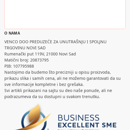
O NAMA
VENCO DOO PREDUZEĆE ZA UNUTRAŠNJU I SPOLJNU
TRGOVINU NOVI SAD
Rumenački put 119V, 21000 Novi Sad
Matični broj: 20873795
PIB: 107795988
Nastojimo da budemo što precizniji u opisu proizvoda,
prikazu slika i samih cena, ali ne možemo garantovati da su
sve informacije kompletne i bez grešaka.
Svi artikli prikazani na sajtu su deo naše ponude, ali ne
podrazumeva da su dostupni u svakom trenutku.