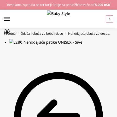
Besplatna isporuka na teritoriji Srbije za porudžbine veće od
5.000 RSD
0
Početna
Odeća i obuća za bebe i decu
Nehodajuća obuća za decu
Leo
/
/