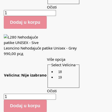
Očisti
Dodaj u korpu
Leoncino Nehodajuće patike Unisex - Grey
990,00
рсд
Više opcija
Select Velicina
18
Velicina
:
Nije izabrano
19
Očisti
Dodaj u korpu