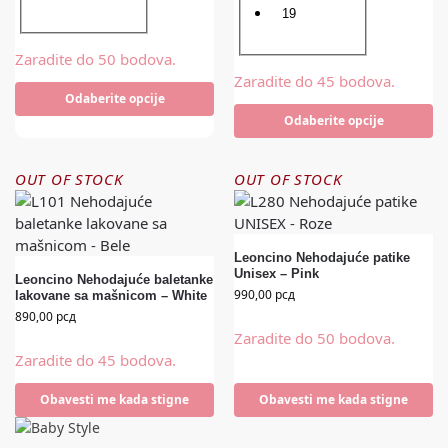
19
Zaradite do 50 bodova.
Zaradite do 45 bodova.
Odaberite opcije
Odaberite opcije
OUT OF STOCK
OUT OF STOCK
Leoncino Nehodajuće patike
Unisex – Pink
Leoncino Nehodajuće baletanke
990,00
рсд
lakovane sa mašnicom – White
890,00
рсд
Zaradite do 50 bodova.
Zaradite do 45 bodova.
Obavesti me kada stigne
Obavesti me kada stigne