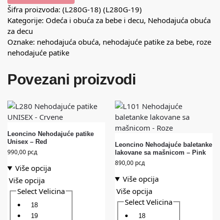
Šifra proizvoda:
(L280G-18) (L280G-19)
Kategorije:
Odeća i obuća za bebe i decu
,
Nehodajuća obuća
za decu
Oznake:
nehodajuća obuća
,
nehodajuće patike za bebe
,
roze
nehodajuće patike
Povezani proizvodi
Leoncino Nehodajuće patike
Unisex – Red
Leoncino Nehodajuće baletanke
990,00
рсд
lakovane sa mašnicom – Pink
890,00
рсд
Više opcija
Više opcija
Više opcija
Select Velicina
Više opcija
Select Velicina
18
19
18