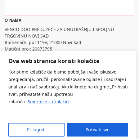
O NAMA
VENCO DOO PREDUZEĆE ZA UNUTRAŠNJU I SPOLJNU
TRGOVINU NOVI SAD
Rumenački put 119V, 21000 Novi Sad
Matični broj: 20873795
PIB: 107795988
Ova web stranica koristi kolačiće
Nastojimo da budemo što precizniji u opisu proizvoda,
prikazu slika i samih cena, ali ne možemo garantovati da su
Koristimo kolačiće da bismo poboljšali vaše iskustvo
sve informacije kompletne i bez grešaka.
pregledanja, pružili personalizovane oglase ili sadržaje i
Svi artikli prikazani na sajtu su deo naše ponude, ali ne
analizirali naš saobraćaj. Ako kliknete na dugme „Prihvati
podrazumeva da su dostupni u svakom trenutku.
sve”, prihvatate našu upotrebu
kolačića.
Smernice za kolačiće
Prilagodi
Prihvati sve