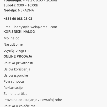
Ponedeljak
– Petak: 9:00 – 20:00h
Subota
: 9:00 – 16:00h
Nedelja
: NERADNA
+381 60 088 28 03
Email:
babystyle.web@gmail.com
KORISNIČKI NALOG
Moj nalog
Narudžbine
Loyalty program
ONLINE PRODAJA
Politika privatnosti
Uslovi korišćenja
Uslovi isporuke
Povrat novca
Reklamacije
Zamena artikla
Pravo na odustajanje / Povraćaj robe
Politika o kolačićima