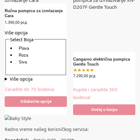
Ručna pumpica za izmlazanje
Cara
1.390,00
рсд
Više opcija
Select Boja
Plava
Roza
Cangaroo električna pumpica
Siva
Gentle Touch
7.290,00
рсд
Više opcija
Zaradite do 70 bodova.
Kupite i zaradite 365
bodova!
Odaberite opcije
Dodaj u korpu
Radno vreme našeg korisničkog servisa: