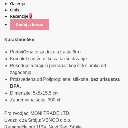
Galerija
Opis
Recenzije
0
Dodaj u korpu
Karakteristike:
Predviđena je za decu uzrasta 6m+.
Komplet sadrži ručke za lakše držanje.
Poseduje rotirajući poklopac koji štiti slamku od
zagađenja.
Proizvedena od Polipropilena, silikona,
bez prisustva
BPA.
Dimenzije: 5x5x15.5 cm
Zapremnina šolje: 300ml
Proizvodjac: MONI TRADE LTD.
Uvoznik za Srbiju: VENCO d.o.o.
Rumenački put 119V, Novi Sad, Srbija