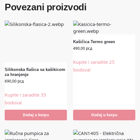
Povezani proizvodi
Kašičica Termo green
490,00
рсд
Kupite i zaradite 25
bodova!
Silikonska flašica sa kašikicom
za hranjenje
690,00
рсд
Kupite i zaradite 35
bodova!
Dodaj u korpu
Dodaj u korpu