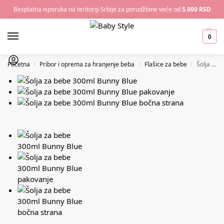
Besplatna isporuka na teritoriji Srbije za porudžbine veće od
5.000 RSD
0
Početna
Pribor i oprema za hranjenje beba
Flašice za bebe
Šolja za bebe 300ml Bunny Blue
/
/
/