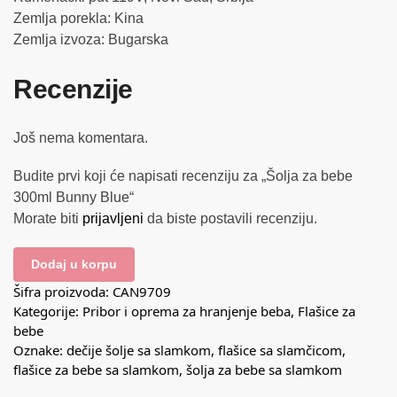
Zemlja porekla: Kina
Zemlja izvoza: Bugarska
Recenzije
Još nema komentara.
Budite prvi koji će napisati recenziju za „Šolja za bebe
300ml Bunny Blue“
Morate biti
prijavljeni
da biste postavili recenziju.
Dodaj u korpu
Šifra proizvoda:
CAN9709
Kategorije:
Pribor i oprema za hranjenje beba
,
Flašice za
bebe
Oznake:
dečije šolje sa slamkom
,
flašice sa slamčicom
,
flašice za bebe sa slamkom
,
šolja za bebe sa slamkom