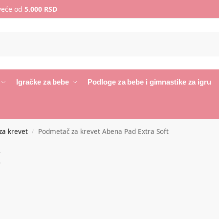
 veće od
5.000 RSD
Igračke za bebe
Podloge za bebe i gimnastike za igru
za krevet
Podmetač za krevet Abena Pad Extra Soft
/