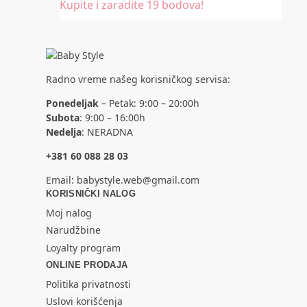
Kupite i zaradite 19 bodova!
Radno vreme našeg korisničkog servisa:
Ponedeljak
– Petak: 9:00 – 20:00h
Subota
: 9:00 – 16:00h
Nedelja
: NERADNA
+381 60 088 28 03
Email:
babystyle.web@gmail.com
KORISNIČKI NALOG
Moj nalog
Narudžbine
Loyalty program
ONLINE PRODAJA
Politika privatnosti
Uslovi korišćenja