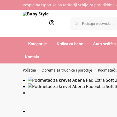
Besplatna isporuka na teritoriji Srbije za porudžbine
Kategorije
Kolica za bebe
Auto sedišta
Kontakt
Početna
Oprema za trudnice i porodilje
Podmetači 
/
/