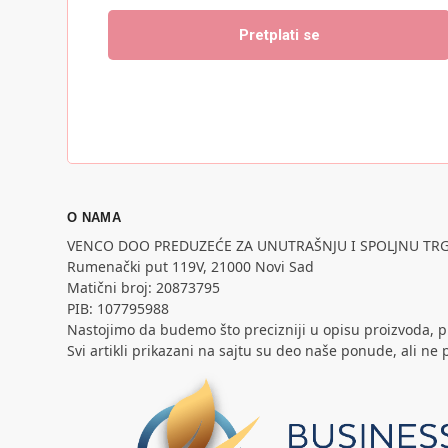
O NAMA
VENCO DOO PREDUZEĆE ZA UNUTRAŠNJU I SPOLJNU TR
Rumenački put 119V, 21000 Novi Sad
Matični broj: 20873795
PIB: 107795988
Nastojimo da budemo što precizniji u opisu proizvoda, p
Svi artikli prikazani na sajtu su deo naše ponude, ali 