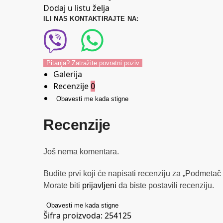
Dodaj u listu želja
ILI NAS KONTAKTIRAJTE NA:
Pitanja? Zatražite povratni poziv
Galerija
Recenzije
0
Obavesti me kada stigne
Recenzije
Još nema komentara.
Budite prvi koji će napisati recenziju za „Podmetač
Morate biti
prijavljeni
da biste postavili recenziju.
Obavesti me kada stigne
Šifra proizvoda:
254125