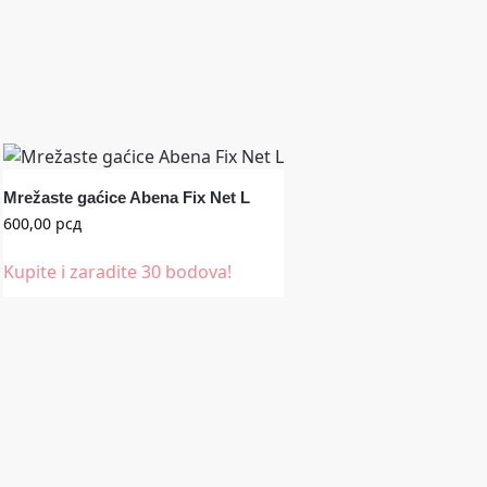
Mrežaste gaćice Abena Fix Net L
600,00
рсд
Kupite i zaradite 30 bodova!