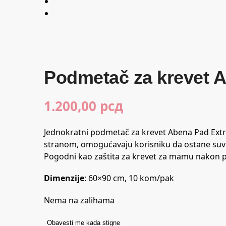
Podmetač za krevet A
1.200,00
рсд
Jednokratni podmetač za krevet Abena Pad Ext
stranom, omogućavaju korisniku da ostane suv 
Pogodni kao zaštita za krevet za mamu nakon por
Dimenzije
: 60×90 cm, 10 kom/pak
Nema na zalihama
Obavesti me kada stigne