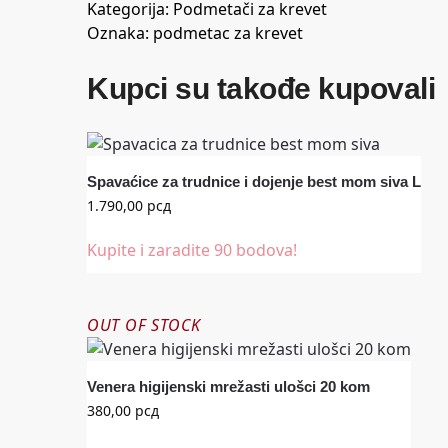
Kategorija:
Podmetači za krevet
Oznaka:
podmetac za krevet
Kupci su takođe kupovali
Spavaćice za trudnice i dojenje best mom siva L
1.790,00
рсд
Kupite i zaradite 90 bodova!
OUT OF STOCK
Venera higijenski mrežasti ulošci 20 kom
380,00
рсд