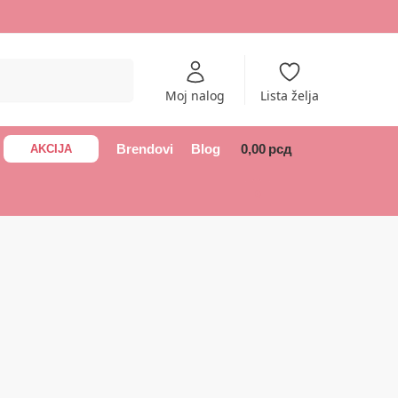
Pretraži
Moj nalog
Lista želja
Brendovi
Blog
0,00
рсд
AKCIJA
0