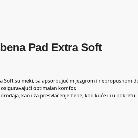
bena Pad Extra Soft
ra Soft su meki, sa apsorbujućim jezgrom i nepropusnom 
osiguravajući optimalan komfor.
ođaja, kao i za presvlačenje bebe, kod kuće ili u pokretu.