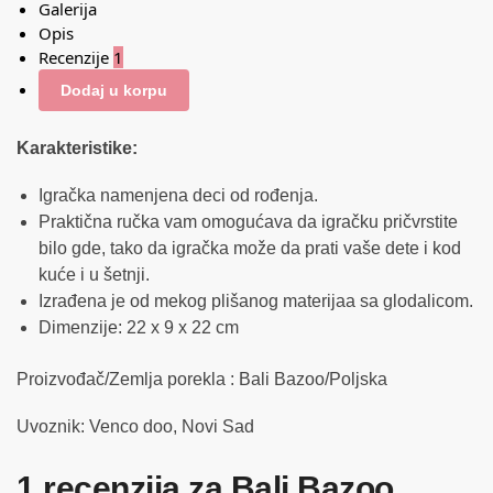
Galerija
Opis
Recenzije
1
Dodaj u korpu
Karakteristike:
Igračka namenjena deci od rođenja.
Praktična ručka vam omogućava da igračku pričvrstite
bilo gde, tako da igračka može da prati vaše dete i kod
kuće i u šetnji.
Izrađena je od mekog plišanog materijaa sa glodalicom.
Dimenzije: 22 x 9 x 22 cm
Proizvođač/Zemlja porekla : Bali Bazoo/Poljska
Uvoznik: Venco doo, Novi Sad
1 recenzija za
Bali Bazoo