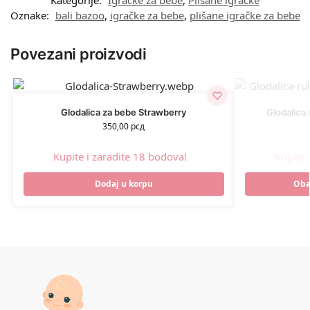
Kategorije:
Igračke za bebe
,
Plišane igračke
Oznake:
bali bazoo
,
igračke za bebe
,
plišane igračke za bebe
Povezani proizvodi
Glodalica za bebe Strawberry
Glodalica 
350,00
рсд
Kupite i zaradite 18 bodova!
Kupite 
Dodaj u korpu
Oba