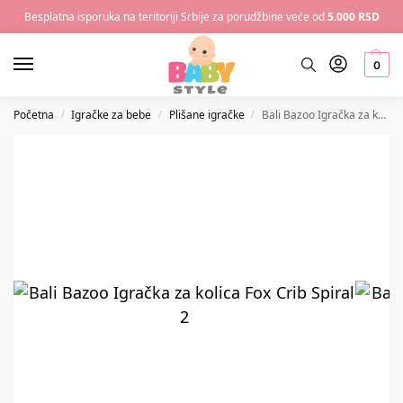
Besplatna isporuka na teritoriji Srbije za porudžbine veće od
5.000 RSD
0
Početna
Igračke za bebe
Plišane igračke
Bali Bazoo Igračka za kolica Fox Crib Spiral
/
/
/