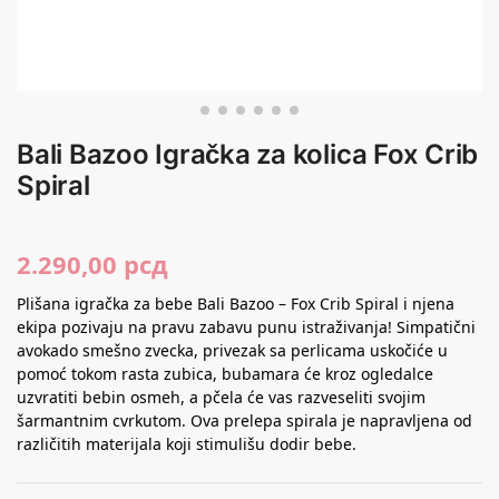
Bali Bazoo Igračka za kolica Fox Crib
Spiral
2.290,00
рсд
Plišana igračka za bebe Bali Bazoo – Fox Crib Spiral i njena
ekipa pozivaju na pravu zabavu punu istraživanja! Simpatični
avokado smešno zvecka, privezak sa perlicama uskočiće u
pomoć tokom rasta zubica, bubamara će kroz ogledalce
uzvratiti bebin osmeh, a pčela će vas razveseliti svojim
šarmantnim cvrkutom. Ova prelepa spirala je napravljena od
različitih materijala koji stimulišu dodir bebe.