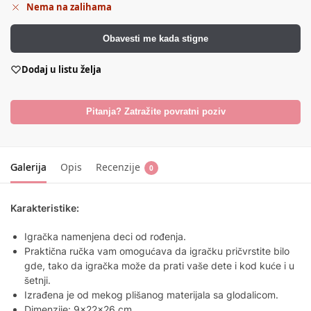
Nema na zalihama
Obavesti me kada stigne
Dodaj u listu želja
Pitanja? Zatražite povratni poziv
Galerija
Opis
Recenzije
0
Karakteristike:
Igračka namenjena deci od rođenja.
Praktična ručka vam omogućava da igračku pričvrstite bilo
gde, tako da igračka može da prati vaše dete i kod kuće i u
šetnji.
Izrađena je od mekog plišanog materijala sa glodalicom.
Dimenzije: 9x22x26 cm