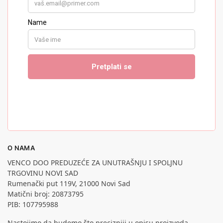
O NAMA
VENCO DOO PREDUZEĆE ZA UNUTRAŠNJU I SPOLJNU
TRGOVINU NOVI SAD
Rumenački put 119V, 21000 Novi Sad
Matični broj: 20873795
PIB: 107795988
Nastojimo da budemo što precizniji u opisu proizvoda,