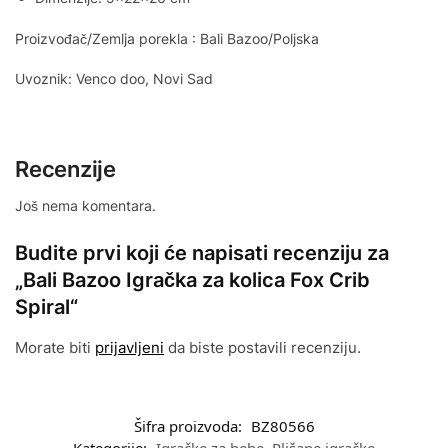
Proizvođač/Zemlja porekla : Bali Bazoo/Poljska
Uvoznik: Venco doo, Novi Sad
Recenzije
Još nema komentara.
Budite prvi koji će napisati recenziju za
„Bali Bazoo Igračka za kolica Fox Crib
Spiral“
Morate biti
prijavljeni
da biste postavili recenziju.
Šifra proizvoda:
BZ80566