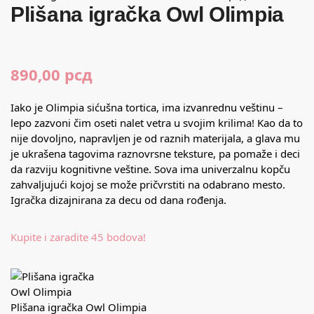
Plišana igračka Owl Olimpia
890,00
рсд
Iako je Olimpia sićušna tortica, ima izvanrednu veštinu –
lepo zazvoni čim oseti nalet vetra u svojim krilima! Kao da to
nije dovoljno, napravljen je od raznih materijala, a glava mu
je ukrašena tagovima raznovrsne teksture, pa pomaže i deci
da razviju kognitivne veštine. Sova ima univerzalnu kopču
zahvaljujući kojoj se može pričvrstiti na odabrano mesto.
Igračka dizajnirana za decu od dana rođenja.
Kupite i zaradite 45 bodova!
Plišana igračka Owl Olimpia