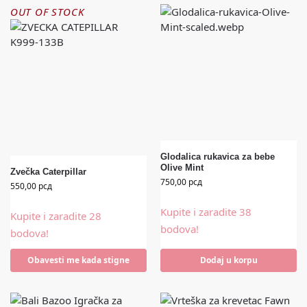
OUT OF STOCK
Glodalica rukavica za bebe
Olive Mint
Zvečka Caterpillar
750,00
рсд
550,00
рсд
Kupite i zaradite 38
Kupite i zaradite 28
bodova!
bodova!
Obavesti me kada stigne
Dodaj u korpu