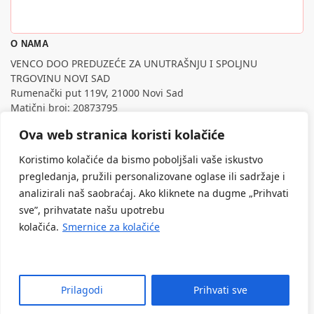
O NAMA
VENCO DOO PREDUZEĆE ZA UNUTRAŠNJU I SPOLJNU
TRGOVINU NOVI SAD
Rumenački put 119V, 21000 Novi Sad
Matični broj: 20873795
PIB: 107795988
Ova web stranica koristi kolačiće
Nastojimo da budemo što precizniji u opisu proizvoda,
prikazu slika i samih cena, ali ne možemo garantovati da su
Koristimo kolačiće da bismo poboljšali vaše iskustvo
sve informacije kompletne i bez grešaka.
pregledanja, pružili personalizovane oglase ili sadržaje i
Svi artikli prikazani na sajtu su deo naše ponude, ali ne
analizirali naš saobraćaj. Ako kliknete na dugme „Prihvati
podrazumeva da su dostupni u svakom trenutku.
sve”, prihvatate našu upotrebu
kolačića.
Smernice za kolačiće
Prilagodi
Prihvati sve