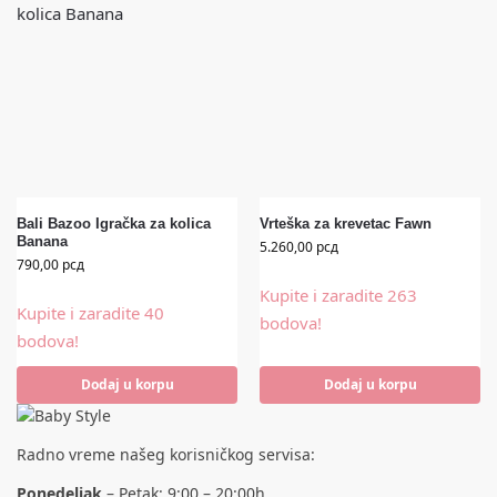
Bali Bazoo Igračka za kolica
Vrteška za krevetac Fawn
Banana
5.260,00
рсд
790,00
рсд
Kupite i zaradite 263
Kupite i zaradite 40
bodova!
bodova!
Dodaj u korpu
Dodaj u korpu
Radno vreme našeg korisničkog servisa:
Ponedeljak
– Petak: 9:00 – 20:00h