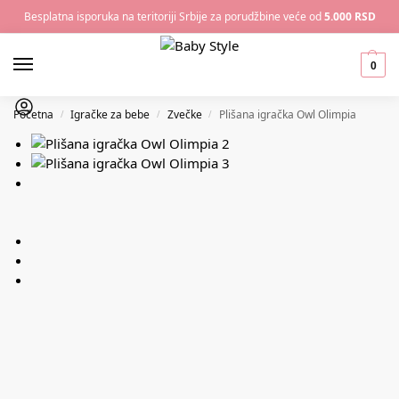
Besplatna isporuka na teritoriji Srbije za porudžbine veće od
5.000 RSD
0
Početna
Igračke za bebe
Zvečke
Plišana igračka Owl Olimpia
/
/
/