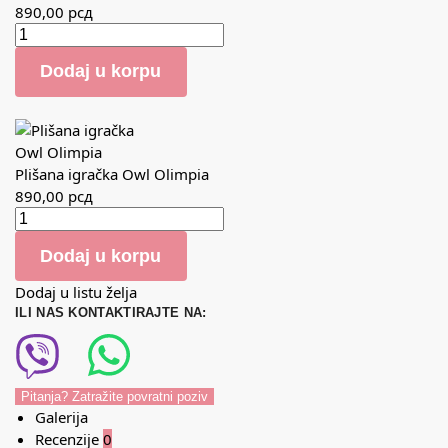
890,00
рсд
Dodaj u korpu
Plišana igračka Owl Olimpia
890,00
рсд
Dodaj u korpu
Dodaj u listu želja
ILI NAS KONTAKTIRAJTE NA:
Pitanja? Zatražite povratni poziv
Galerija
Recenzije
0