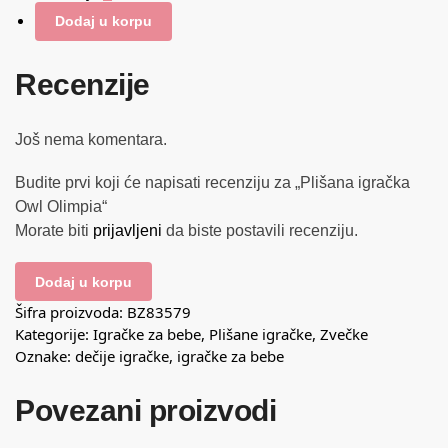
Dodaj u korpu
Recenzije
Još nema komentara.
Budite prvi koji će napisati recenziju za „Plišana igračka
Owl Olimpia“
Morate biti
prijavljeni
da biste postavili recenziju.
Dodaj u korpu
Šifra proizvoda:
BZ83579
Kategorije:
Igračke za bebe
,
Plišane igračke
,
Zvečke
Oznake:
dečije igračke
,
igračke za bebe
Povezani proizvodi