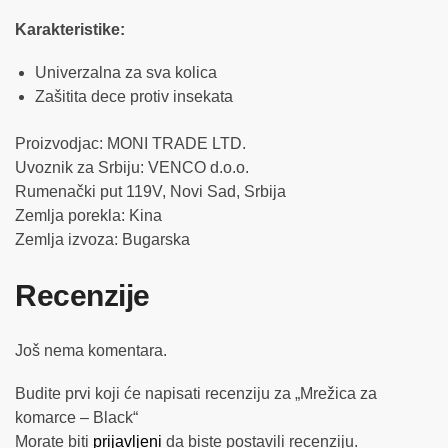
Karakteristike:
Univerzalna za sva kolica
Zašitita dece protiv insekata
Proizvodjac: MONI TRADE LTD.
Uvoznik za Srbiju: VENCO d.o.o.
Rumenački put 119V, Novi Sad, Srbija
Zemlja porekla: Kina
Zemlja izvoza: Bugarska
Recenzije
Još nema komentara.
Budite prvi koji će napisati recenziju za „Mrežica za
komarce – Black“
Morate biti
prijavljeni
da biste postavili recenziju.