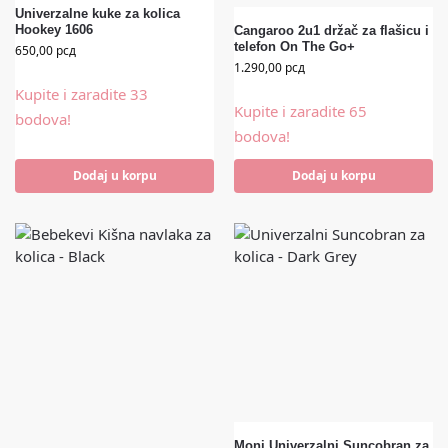
Univerzalne kuke za kolica
Hookey 1606
Cangaroo 2u1 držač za flašicu i
telefon On The Go+
650,00
рсд
1.290,00
рсд
Kupite i zaradite 33
Kupite i zaradite 65
bodova!
bodova!
Dodaj u korpu
Dodaj u korpu
Moni Univerzalni Suncobran za