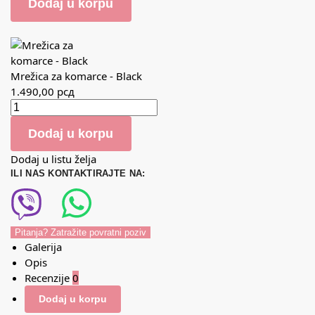
Dodaj u korpu
Mrežica za komarce - Black
1.490,00
рсд
Dodaj u korpu
Dodaj u listu želja
ILI NAS KONTAKTIRAJTE NA:
Pitanja? Zatražite povratni poziv
Galerija
Opis
Recenzije
0
Dodaj u korpu