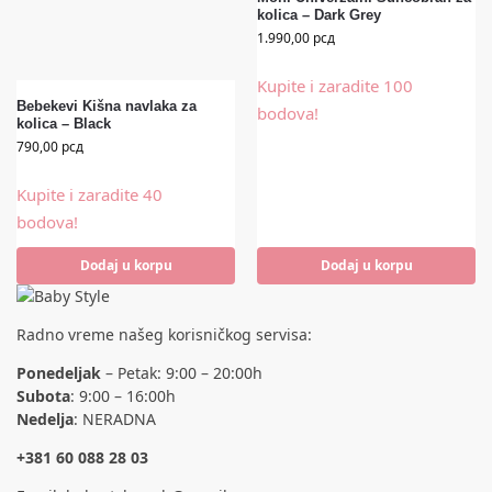
kolica – Dark Grey
1.990,00
рсд
Kupite i zaradite 100
Bebekevi Kišna navlaka za
bodova!
kolica – Black
790,00
рсд
Kupite i zaradite 40
bodova!
Dodaj u korpu
Dodaj u korpu
Radno vreme našeg korisničkog servisa:
Ponedeljak
– Petak: 9:00 – 20:00h
Subota
: 9:00 – 16:00h
Nedelja
: NERADNA
+381 60 088 28 03