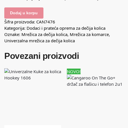
Dodaj u korpu
Šifra proizvoda:
CAN7476
Kategorija:
Dodaci i prateća oprema za dečija kolica
Oznake:
Mrežica za dečija kolica
,
Mrežica za komarce
,
Univerzalna mrežica za dečija kolica
Povezani proizvodi
NOVO!