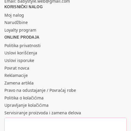
Email:
babystyle.web@gmail.com
KORISNIČKI NALOG
Moj nalog
Narudžbine
Loyalty program
ONLINE PRODAJA
Politika privatnosti
Uslovi korišćenja
Uslovi isporuke
Povrat novca
Reklamacije
Zamena artikla
Pravo na odustajanje / Povraćaj robe
Politika o kolačićima
Upravljanje kolačićima
Servisiranje proizvoda i zamena delova