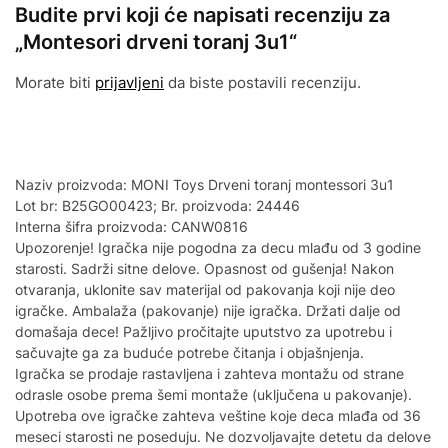
Budite prvi koji će napisati recenziju za
„Montesori drveni toranj 3u1“
Morate biti
prijavljeni
da biste postavili recenziju.
Naziv proizvoda: MONI Toys Drveni toranj montessori 3u1
Lot br: B25GO00423; Br. proizvoda: 24446
Interna šifra proizvoda: CANW0816
Upozorenje! Igračka nije pogodna za decu mlađu od 3 godine
starosti. Sadrži sitne delove. Opasnost od gušenja! Nakon
otvaranja, uklonite sav materijal od pakovanja koji nije deo
igračke. Ambalaža (pakovanje) nije igračka. Držati dalje od
domašaja dece! Pažljivo pročitajte uputstvo za upotrebu i
sačuvajte ga za buduće potrebe čitanja i objašnjenja.
Igračka se prodaje rastavljena i zahteva montažu od strane
odrasle osobe prema šemi montaže (uključena u pakovanje).
Upotreba ove igračke zahteva veštine koje deca mlađa od 36
meseci starosti ne poseduju. Ne dozvoljavajte detetu da delove