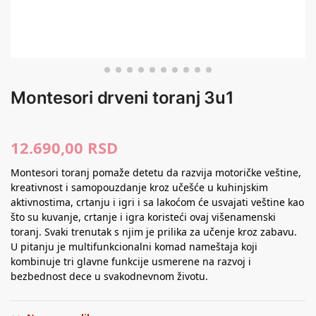
Montesori drveni toranj 3u1
12.690,00
RSD
Montesori toranj pomaže detetu da razvija motoričke veštine,
kreativnost i samopouzdanje kroz učešće u kuhinjskim
aktivnostima, crtanju i igri i sa lakoćom će usvajati veštine kao
što su kuvanje, crtanje i igra koristeći ovaj višenamenski
toranj. Svaki trenutak s njim je prilika za učenje kroz zabavu.
U pitanju je multifunkcionalni komad nameštaja koji
kombinuje tri glavne funkcije usmerene na razvoj i
bezbednost dece u svakodnevnom životu.