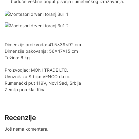
buduće veštine poput pisanja i umetničkog izražavanja.
Dimenzije proizvoda: 41.5x39x92 cm
Dimenzije pakovanja: 56x47x15 cm
Težina: 6 kg
Proizvodjac: MONI TRADE LTD.
Uvoznik za Srbiju: VENCO d.o.o.
Rumenački put 119V, Novi Sad, Srbija
Zemlja porekla: Kina
Recenzije
Još nema komentara.