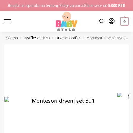
Besplatna isporuka na teritoriji Srbije za porudžbine veće od
5.000 RSD
0
Početna
Igračke za decu
Drvene igračke
Montesori drveni toranj 3u1
/
/
/