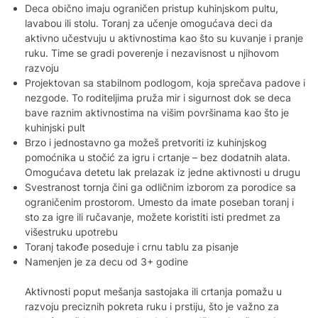
Deca obično imaju ograničen pristup kuhinjskom pultu,
lavabou ili stolu. Toranj za učenje omogućava deci da
aktivno učestvuju u aktivnostima kao što su kuvanje i pranje
ruku. Time se gradi poverenje i nezavisnost u njihovom
razvoju
Projektovan sa stabilnom podlogom, koja sprečava padove i
nezgode. To roditeljima pruža mir i sigurnost dok se deca
bave raznim aktivnostima na višim površinama kao što je
kuhinjski pult
Brzo i jednostavno ga možeš pretvoriti iz kuhinjskog
pomoćnika u stočić za igru i crtanje – bez dodatnih alata.
Omogućava detetu lak prelazak iz jedne aktivnosti u drugu
Svestranost tornja čini ga odličnim izborom za porodice sa
ograničenim prostorom. Umesto da imate poseban toranj i
sto za igre ili ručavanje, možete koristiti isti predmet za
višestruku upotrebu
Toranj takođe poseduje i crnu tablu za pisanje
Namenjen je za decu od 3+ godine
Aktivnosti poput mešanja sastojaka ili crtanja pomažu u
razvoju preciznih pokreta ruku i prstiju, što je važno za