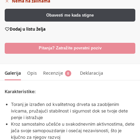
Nema na zalihama
Obavesti me kada stigne
Dodaj u listu želja
Pitanja? Zatražite povratni poziv
Galerija
Opis
Recenzije
Deklaracija
0
Karakteristike:
Toranj je izrađen od kvalitetnog drveta sa zaobljenim
ivicama, pružajući stabilnost i sigurnost dok se tvoje dete
penje i istražuje
Kroz samostalno učešće u svakodnevnim aktivnostima, dete
jača svoje samopouzdanje i osećaj nezavisnosti, što je
ključno za njegov razvoj