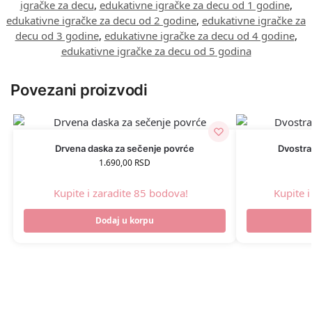
igračke za decu
,
edukativne igračke za decu od 1 godine
,
edukativne igračke za decu od 2 godine
,
edukativne igračke za
decu od 3 godine
,
edukativne igračke za decu od 4 godine
,
edukativne igračke za decu od 5 godina
Povezani proizvodi
Drvena daska za sečenje povrće
Dvostra
1.690,00
RSD
Kupite i zaradite 85 bodova!
Kupite 
Dodaj u korpu