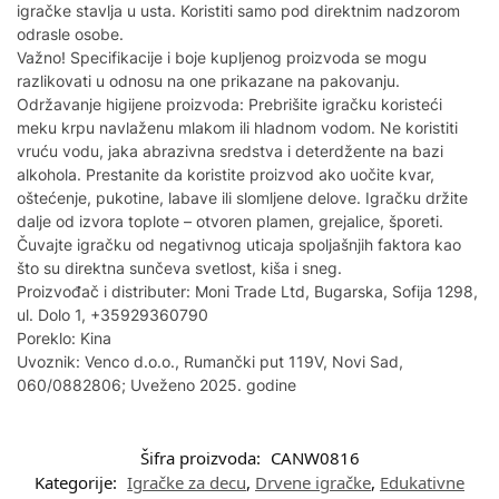
igračke stavlja u usta. Koristiti samo pod direktnim nadzorom
odrasle osobe.
Važno! Specifikacije i boje kupljenog proizvoda se mogu
razlikovati u odnosu na one prikazane na pakovanju.
Održavanje higijene proizvoda: Prebrišite igračku koristeći
meku krpu navlaženu mlakom ili hladnom vodom. Ne koristiti
vruću vodu, jaka abrazivna sredstva i deterdžente na bazi
alkohola. Prestanite da koristite proizvod ako uočite kvar,
oštećenje, pukotine, labave ili slomljene delove. Igračku držite
dalje od izvora toplote – otvoren plamen, grejalice, šporeti.
Čuvajte igračku od negativnog uticaja spoljašnjih faktora kao
što su direktna sunčeva svetlost, kiša i sneg.
Proizvođač i distributer: Moni Trade Ltd, Bugarska, Sofija 1298,
ul. Dolo 1, +35929360790
Poreklo: Kina
Uvoznik: Venco d.o.o., Rumančki put 119V, Novi Sad,
060/0882806; Uveženo 2025. godine
Šifra proizvoda:
CANW0816
Kategorije:
Igračke za decu
,
Drvene igračke
,
Edukativne