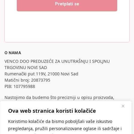
O NAMA
VENCO DOO PREDUZEĆE ZA UNUTRAŠNJU I SPOLJNU
TRGOVINU NOVI SAD
Rumenački put 119V, 21000 Novi Sad
Matični broj: 20873795
PIB: 107795988
Nastojimo da budemo što precizniji u opisu proizvoda,
prikazu slika i samih cena, ali ne možemo garantovati da su
Ova web stranica koristi kolačiće
sve informacije kompletne i bez grešaka.
Svi artikli prikazani na sajtu su deo naše ponude, ali ne
Koristimo kolačiće da bismo poboljšali vaše iskustvo
podrazumeva da su dostupni u svakom trenutku.
pregledanja, pružili personalizovane oglase ili sadržaje i