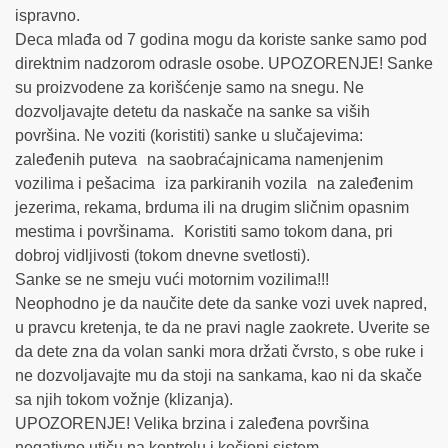
ispravno.
Deca mlađa od 7 godina mogu da koriste sanke samo pod
direktnim nadzorom odrasle osobe. UPOZORENJE! Sanke
su proizvodene za korišćenje samo na snegu. Ne
dozvoljavajte detetu da naskače na sanke sa viših
površina. Ne voziti (koristiti) sanke u slučajevima:
zaleđenih puteva na saobraćajnicama namenjenim
vozilima i pešacima iza parkiranih vozila na zaleđenim
jezerima, rekama, brduma ili na drugim sličnim opasnim
mestima i površinama. Koristiti samo tokom dana, pri
dobroj vidljivosti (tokom dnevne svetlosti).
Sanke se ne smeju vući motornim vozilima!!!
Neophodno je da naučite dete da sanke vozi uvek napred,
u pravcu kretenja, te da ne pravi nagle zaokrete. Uverite se
da dete zna da volan sanki mora držati čvrsto, s obe ruke i
ne dozvoljavajte mu da stoji na sankama, kao ni da skače
sa njih tokom vožnje (klizanja).
UPOZORENJE! Velika brzina i zaleđena površina
negativno utiču na kontrolu i kočioni sistem.