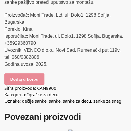
sanke pažljivo prateći uputstvo za montažu.
Proizvođač: Moni Trade, Ltd. ul. Dolo1, 1298 Sofija,
Bugarska
Poreklo: Kina
Isporučilac: Moni Trade, ul. Dolo1, 1298 Sofija, Bugarska,
+35929360790
Uvoznik: VENCO d.o.o., Novi Sad, Rumenački put 119v,
tel: 060/0882806
Godina uvoza: 2025.
Dodaj u korpu
Šifra proizvoda:
CAN9900
Kategorija:
Igračke za decu
Oznake:
dečije sanke
,
sanke
,
sanke za decu
,
sanke za sneg
Povezani proizvodi