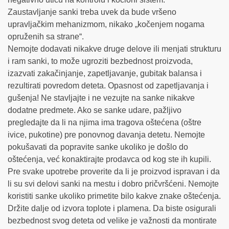
Zaustavljanje sanki treba uvek da bude vršeno
upravljačkim mehanizmom, nikako „kočenjem nogama
opruženih sa strane“.
Nemojte dodavati nikakve druge delove ili menjati strukturu
i ram sanki, to može ugroziti bezbednost proizvoda,
izazvati zakačinjanje, zapetljavanje, gubitak balansa i
rezultirati povredom deteta. Opasnost od zapetljavanja i
gušenja! Ne stavljajte i ne vezujte na sanke nikakve
dodatne predmete. Ako se sanke udare, pažljivo
pregledajte da li na njima ima tragova oštećena (oštre
ivice, pukotine) pre ponovnog davanja detetu. Nemojte
pokušavati da popravite sanke ukoliko je došlo do
oštećenja, već konaktirajte prodavca od kog ste ih kupili.
Pre svake upotrebe proverite da li je proizvod ispravan i da
li su svi delovi sanki na mestu i dobro pričvršćeni. Nemojte
koristiti sanke ukoliko primetite bilo kakve znake oštećenja.
Držite dalje od izvora toplote i plamena. Da biste osigurali
bezbednost svog deteta od velike je važnosti da montirate