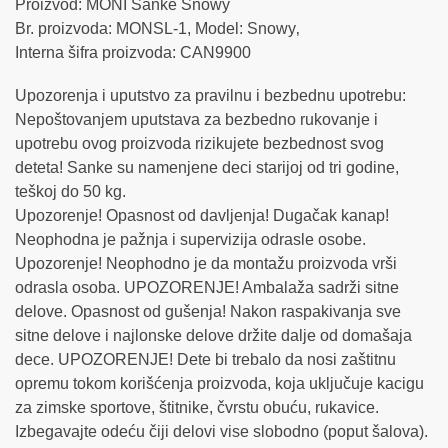
Proizvod: MONI Sanke Snowy
Br. proizvoda: MONSL-1, Model: Snowy‚
Interna šifra proizvoda: CAN9900
Upozorenja i uputstvo za pravilnu i bezbednu upotrebu:
Nepoštovanjem uputstava za bezbedno rukovanje i
upotrebu ovog proizvoda rizikujete bezbednost svog
deteta! Sanke su namenjene deci starijoj od tri godine,
teškoj do 50 kg.
Upozorenje! Opasnost od davljenja! Dugačak kanap!
Neophodna je pažnja i supervizija odrasle osobe.
Upozorenje! Neophodno je da montažu proizvoda vrši
odrasla osoba. UPOZORENJE! Ambalaža sadrži sitne
delove. Opasnost od gušenja! Nakon raspakivanja sve
sitne delove i najlonske delove držite dalje od domašaja
dece. UPOZORENJE! Dete bi trebalo da nosi zaštitnu
opremu tokom korišćenja proizvoda, koja uključuje kacigu
za zimske sportove, štitnike, čvrstu obuću, rukavice.
Izbegavajte odeću čiji delovi vise slobodno (poput šalova).