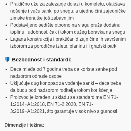
Praktično uže za zatezanje dolazi u kompletu, olakšava
nošenje i vuču sanki po snegu, a ujedno čini zajedničke
zimske trenutke još zabavnijim
Podstavljeno sedište otporno na vlagu pruža dodatnu
toplinu i udobnost, čak i tokom dužeg boravka na snegu
Lagana konstrukcija i praktičan dizajn čine ih savršenim
izborom za porodične izlete, planinu ili gradski park
Bezbednost i standardi
:
Deca mlađa od 7 godina treba da koriste sanke pod
nadzorom odrasle osobe
Uključuje dug konopac za vođenje sanki – deca treba
da budu pod nadzorom roditelja tokom korišćenja
Proizvod je izrađen u skladu sa standardima EN 71-
1:2014+A1:2018, EN 71-2:2020, EN 71-
3:2019+A1:2021, što garantuje visok nivo sigurnosti
Dimenzije i težina: