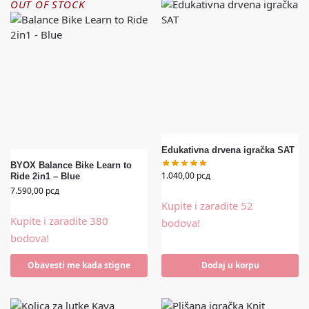
OUT OF STOCK
Edukativna drvena igračka SAT
BYOX Balance Bike Learn to
1.040,00
рсд
Ride 2in1 – Blue
7.590,00
рсд
Kupite i zaradite 52
Kupite i zaradite 380
bodova!
bodova!
Obavesti me kada stigne
Dodaj u korpu