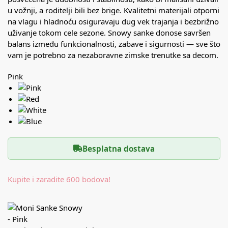
u vožnji, a roditelji bili bez brige. Kvalitetni materijali otporni
na vlagu i hladnoću osiguravaju dug vek trajanja i bezbrižno
uživanje tokom cele sezone. Snowy sanke donose savršen
balans između funkcionalnosti, zabave i sigurnosti — sve što
vam je potrebno za nezaboravne zimske trenutke sa decom.
Pink
Besplatna dostava
Kupite i zaradite 600 bodova!