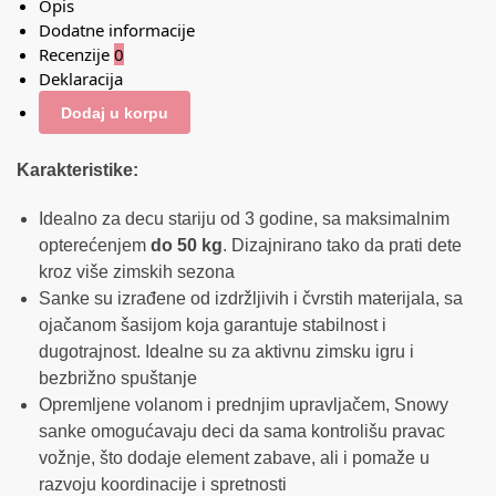
Opis
Dodatne informacije
Recenzije
0
Deklaracija
Dodaj u korpu
Karakteristike:
Idealno za decu stariju od 3 godine, sa maksimalnim
opterećenjem
do 50 kg
. Dizajnirano tako da prati dete
kroz više zimskih sezona
Sanke su izrađene od izdržljivih i čvrstih materijala, sa
ojačanom šasijom koja garantuje stabilnost i
dugotrajnost. Idealne su za aktivnu zimsku igru i
bezbrižno spuštanje
Opremljene volanom i prednjim upravljačem, Snowy
sanke omogućavaju deci da sama kontrolišu pravac
vožnje, što dodaje element zabave, ali i pomaže u
razvoju koordinacije i spretnosti