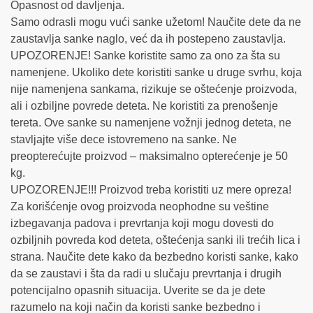
Opasnost od davljenja.
Samo odrasli mogu vući sanke užetom! Naučite dete da ne
zaustavlja sanke naglo, već da ih postepeno zaustavlja.
UPOZORENJE! Sanke koristite samo za ono za šta su
namenjene. Ukoliko dete koristiti sanke u druge svrhu, koja
nije namenjena sankama, rizikuje se oštećenje proizvoda,
ali i ozbiljne povrede deteta. Ne koristiti za prenošenje
tereta. Ove sanke su namenjene vožnji jednog deteta, ne
stavljajte više dece istovremeno na sanke. Ne
preopterećujte proizvod – maksimalno opterećenje je 50
kg.
UPOZORENJE!!! Proizvod treba koristiti uz mere opreza!
Za korišćenje ovog proizvoda neophodne su veštine
izbegavanja padova i prevrtanja koji mogu dovesti do
ozbiljnih povreda kod deteta, oštećenja sanki ili trećih lica i
strana. Naučite dete kako da bezbedno koristi sanke, kako
da se zaustavi i šta da radi u slučaju prevrtanja i drugih
potencijalno opasnih situacija. Uverite se da je dete
razumelo na koji način da koristi sanke bezbedno i