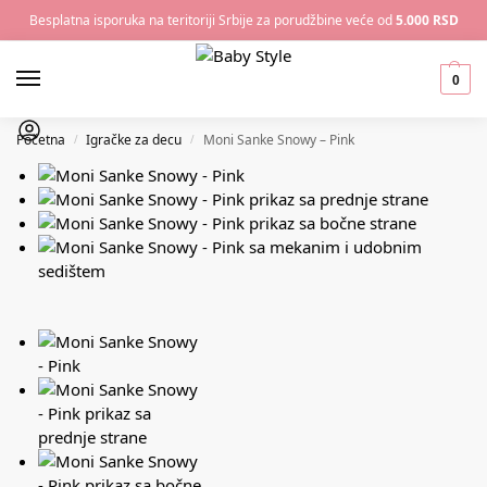
Besplatna isporuka na teritoriji Srbije za porudžbine veće od
5.000 RSD
0
Početna
Igračke za decu
Moni Sanke Snowy – Pink
/
/