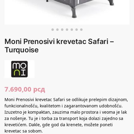
Moni Prenosivi krevetac Safari –
Turquoise
7.690,00
рсд
Moni Prenosivi krevetac Safari se odlikuje prelepim dizajnom,
funkcionalnošću, kvalitetom i zagarantovanom udobnošću.
Izuzetno je kompaktan, zauzima malo prostora i veoma je lak
za nošenje. Tu je i torba za transport koja dolazi zajedno sa
krevetićem. Dakle, gde god da krenete, možete poneti
krevetac sa sobom.