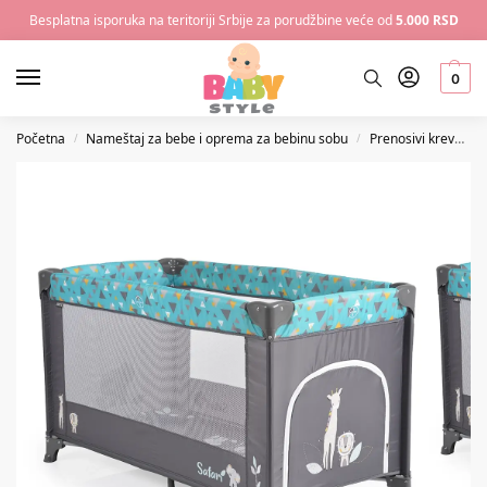
Besplatna isporuka na teritoriji Srbije za porudžbine veće od
5.000 RSD
0
Početna
Nameštaj za bebe i oprema za bebinu sobu
Prenosivi krevetac za bebe
/
/