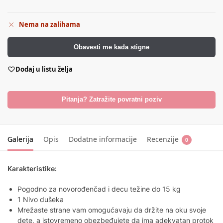
Nema na zalihama
Obavesti me kada stigne
Dodaj u listu želja
Pitanja? Zatražite povratni poziv
Galerija
Opis
Dodatne informacije
Recenzije
0
Karakteristike:
Pogodno za novorođenčad i decu težine do 15 kg
1 Nivo dušeka
Mrežaste strane vam omogućavaju da držite na oku svoje
dete, a istovremeno obezbeđujete da ima adekvatan protok