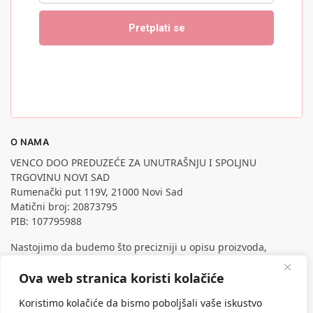
O NAMA
VENCO DOO PREDUZEĆE ZA UNUTRAŠNJU I SPOLJNU
TRGOVINU NOVI SAD
Rumenački put 119V, 21000 Novi Sad
Matični broj: 20873795
PIB: 107795988
Nastojimo da budemo što precizniji u opisu proizvoda,
prikazu slika i samih cena, ali ne možemo garantovati da su
sve informacije kompletne i bez grešaka.
Ova web stranica koristi kolačiće
Svi artikli prikazani na sajtu su deo naše ponude, ali ne
Koristimo kolačiće da bismo poboljšali vaše iskustvo
podrazumeva da su dostupni u svakom trenutku.