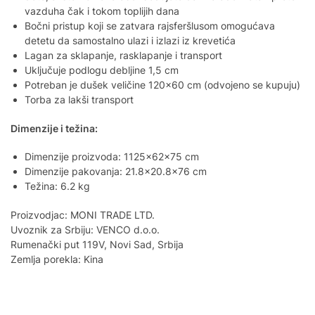
vazduha čak i tokom toplijih dana
Bočni pristup koji se zatvara rajsferšlusom omogućava
detetu da samostalno ulazi i izlazi iz krevetića
Lagan za sklapanje, rasklapanje i transport
Uključuje podlogu debljine 1,5 cm
Potreban je dušek veličine 120×60 cm (odvojeno se kupuju)
Torba za lakši transport
Dimenzije i težina:
Dimenzije proizvoda: 1125x62x75 сm
Dimenzije pakovanja: 21.8×20.8×76 cm
Težina: 6.2 kg
Proizvodjac: MONI TRADE LTD.
Uvoznik za Srbiju: VENCO d.o.o.
Rumenački put 119V, Novi Sad, Srbija
Zemlja porekla: Kina