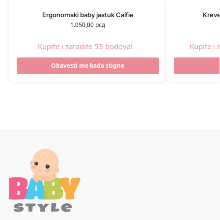
Ergonomski baby jastuk Calfie
Kreve
1.050,00
рсд
Kupite i zaradite 53 bodova!
Kupite i
Obavesti me kada stigne