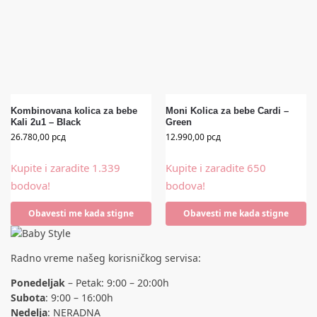
Kombinovana kolica za bebe
Moni Kolica za bebe Cardi –
Kali 2u1 – Black
Green
26.780,00
рсд
12.990,00
рсд
Kupite i zaradite 1.339
Kupite i zaradite 650
bodova!
bodova!
Obavesti me kada stigne
Obavesti me kada stigne
Radno vreme našeg korisničkog servisa:
Ponedeljak
– Petak: 9:00 – 20:00h
Subota
: 9:00 – 16:00h
Nedelja
: NERADNA