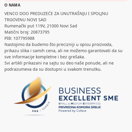
O NAMA
VENCO DOO PREDUZEĆE ZA UNUTRAŠNJU I SPOLJNU
TRGOVINU NOVI SAD
Rumenački put 119V, 21000 Novi Sad
Matični broj: 20873795
PIB: 107795988
Nastojimo da budemo što precizniji u opisu proizvoda,
prikazu slika i samih cena, ali ne možemo garantovati da su
sve informacije kompletne i bez grešaka.
Svi artikli prikazani na sajtu su deo naše ponude, ali ne
podrazumeva da su dostupni u svakom trenutku.