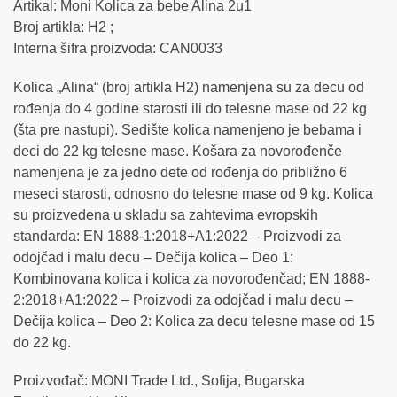
Artikal: Moni Kolica za bebe Alina 2u1
Broj artikla: H2 ;
Interna šifra proizvoda: CAN0033
Kolica „Alina“ (broj artikla H2) namenjena su za decu od
rođenja do 4 godine starosti ili do telesne mase od 22 kg
(šta pre nastupi). Sedište kolica namenjeno je bebama i
deci do 22 kg telesne mase. Košara za novorođenče
namenjena je za jedno dete od rođenja do približno 6
meseci starosti, odnosno do telesne mase od 9 kg. Kolica
su proizvedena u skladu sa zahtevima evropskih
standarda: EN 1888-1:2018+A1:2022 – Proizvodi za
odojčad i malu decu – Dečija kolica – Deo 1:
Kombinovana kolica i kolica za novorođenčad; EN 1888-
2:2018+A1:2022 – Proizvodi za odojčad i malu decu –
Dečija kolica – Deo 2: Kolica za decu telesne mase od 15
do 22 kg.
Proizvođač: MONI Trade Ltd., Sofija, Bugarska