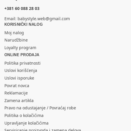
+381 60 088 28 03
Email:
babystyle.web@gmail.com
KORISNIČKI NALOG
Moj nalog
Narudžbine
Loyalty program
ONLINE PRODAJA
Politika privatnosti
Uslovi korišćenja
Uslovi isporuke
Povrat novca
Reklamacije
Zamena artikla
Pravo na odustajanje / Povraćaj robe
Politika o kolačićima
Upravljanje kolačićima
Servisiranje proizvoda i zamena delova