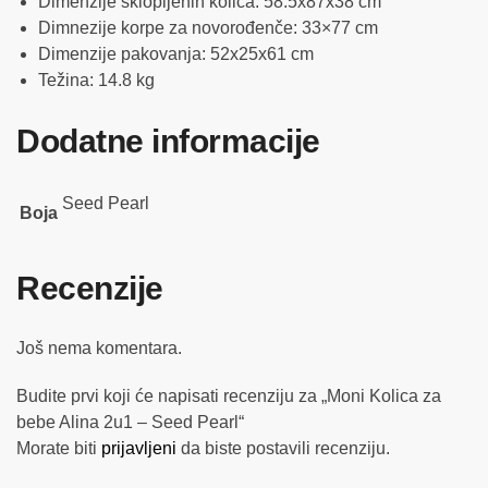
Dimenzije sklopljenih kolica: 58.5x87x38 cm
Dimnezije korpe za novorođenče: 33×77 cm
Dimenzije pakovanja: 52x25x61 cm
Težina: 14.8 kg
Dodatne informacije
Seed Pearl
Boja
Recenzije
Još nema komentara.
Budite prvi koji će napisati recenziju za „Moni Kolica za
bebe Alina 2u1 – Seed Pearl“
Morate biti
prijavljeni
da biste postavili recenziju.