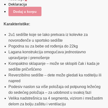
Deklaracija
Dodaj u korpu
Karakteristike:
2u1 sedište koje se lako pretvara iz kolevke za
novorođenče u sportsko sedište
Pogodna su za bebe od rođenja do 22kg
Lagana konstrukcija omogućava jednostavno
upravljanje i prenošenje
Kompaktno sklapanje – može se sklopiti čak i kada je
sedište pričvršćeno
Reverzibilno sedište – dete može gledati ka roditelju ili
napred
Podesiv naslon sa više položaja od potpunog ležećeg
do sedećeg položaja – za udobnost u svakoj fazi
Velika nadstrešnica sa 4 segmenta, vizirom i mrežastim
delom za bolju zaštitu i ventilaciju