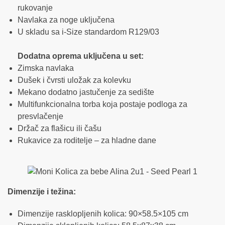
rukovanje
Navlaka za noge uključena
U skladu sa i-Size standardom R129/03
Dodatna oprema uključena u set:
Zimska navlaka
Dušek i čvrsti uložak za kolevku
Mekano dodatno jastučenje za sedište
Multifunkcionalna torba koja postaje podloga za
presvlačenje
Držač za flašicu ili čašu
Rukavice za roditelje – za hladne dane
Dimenzije i težina:
Dimenzije rasklopljenih kolica: 90×58.5×105 cm