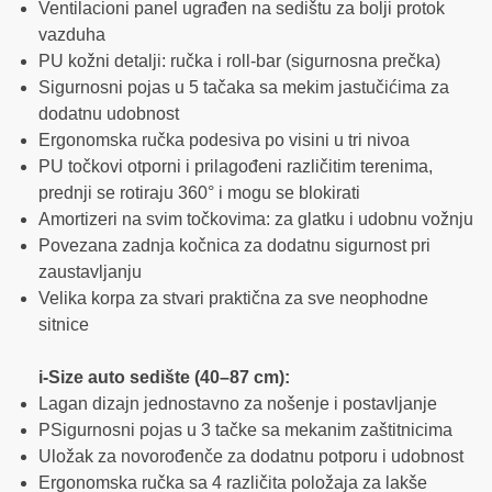
Ventilacioni panel ugrađen na sedištu za bolji protok
vazduha
PU kožni detalji: ručka i roll-bar (sigurnosna prečka)
Sigurnosni pojas u 5 tačaka sa mekim jastučićima za
dodatnu udobnost
Ergonomska ručka podesiva po visini u tri nivoa
PU točkovi otporni i prilagođeni različitim terenima,
prednji se rotiraju 360° i mogu se blokirati
Amortizeri na svim točkovima: za glatku i udobnu vožnju
Povezana zadnja kočnica za dodatnu sigurnost pri
zaustavljanju
Velika korpa za stvari praktična za sve neophodne
sitnice
i-Size auto sedište (40–87 cm):
Lagan dizajn jednostavno za nošenje i postavljanje
PSigurnosni pojas u 3 tačke sa mekanim zaštitnicima
Uložak za novorođenče za dodatnu potporu i udobnost
Ergonomska ručka sa 4 različita položaja za lakše