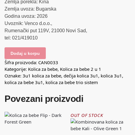
Zemlja porekla: Kina
Zemlja uvoza: Bugarska
Godina uvoza: 2026
Uvoznik: Venco d.o.o.,
Rumenački put 119V, 21000 Novi Sad,
tel: 021/419010
Dodaj u korpu
Šifra proizvoda:
CAN0033
Kategorije:
Kolica za bebe
,
Kolica za bebe 2 u 1
Oznake:
3u1 kolica za bebe
,
dečija kolica 3u1
,
kolica 3u1
,
kolica za bebe 3u1
,
kolica za bebe trio sistem
Povezani proizvodi
OUT OF STOCK