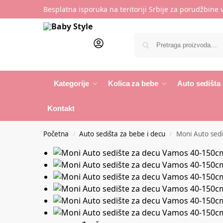
Besplatna isporuka na teritoriji Srbije za porudžbine
Kategorije
Kolica za bebe
Auto sedišta
Kontakt
Početna
Auto sedišta za bebe i decu
Moni Auto sed
/
/