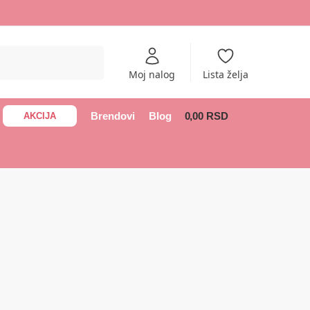
Pretraži
Moj nalog
Lista želja
Brendovi
Blog
0,00
RSD
AKCIJA
0