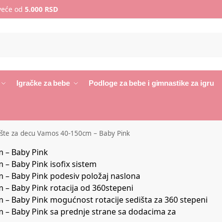
 veće od
5.000 RSD
Igračke za bebe
Podloge za bebe i gimnastike za igru
ište za decu Vamos 40-150cm – Baby Pink