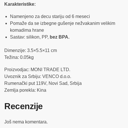
Karakteristike:
Namenjeno za decu stariju od 6 meseci
Pomaže da se izbegne gušenje nežvakanim velikim
komadima hrane
Sastav: silikon, PP,
bez BPA.
Dimenzije: 3.5×5.5×11 cm
Težina: 0.05kg
Proizvodjac: MONI TRADE LTD.
Uvoznik za Srbiju: VENCO d.o.o.
Rumenački put 119V, Novi Sad, Srbija
Zemlja porekla: Kina
Recenzije
Još nema komentara.