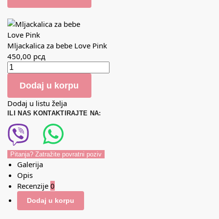
Mljackalica za bebe Love Pink
450,00
рсд
Dodaj u korpu
Dodaj u listu želja
ILI NAS KONTAKTIRAJTE NA:
Pitanja? Zatražite povratni poziv
Galerija
Opis
Recenzije
0
Dodaj u korpu