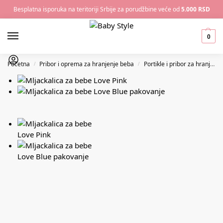
Besplatna isporuka na teritoriji Srbije za porudžbine veće od
5.000 RSD
0
Početna
Pribor i oprema za hranjenje beba
Portikle i pribor za hranjenje
/
/