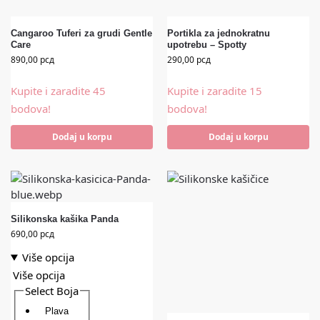
Cangaroo Tuferi za grudi Gentle
Portikla za jednokratnu
Care
upotrebu – Spotty
890,00
рсд
290,00
рсд
Kupite i zaradite 45
Kupite i zaradite 15
bodova!
bodova!
Dodaj u korpu
Dodaj u korpu
Silikonska kašika Panda
690,00
рсд
Više opcija
Više opcija
Select Boja
Plava