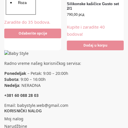
Roza
Silikonske kašičice Gusto set
2/1
790,00
рсд
Zaradite do 35 bodova.
Kupite i zaradite 40
Odaberite opcije
bodova!
Dodaj u korpu
Radno vreme našeg korisničkog servisa:
Ponedeljak
– Petak: 9:00 – 20:00h
Subota
: 9:00 – 16:00h
Nedelja
: NERADNA
+381 60 088 28 03
Email:
babystyle.web@gmail.com
KORISNIČKI NALOG
Moj nalog
Narudžbine