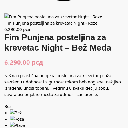
Fim Punjena posteljina za krevetac Night - Roze
6.290,00
рсд
Fim Punjena posteljina za
krevetac Night – Bež Meda
6.290,00
рсд
Nežna i praktična punjena posteljina za krevetac pruža
savršenu udobnost i sigurnost tokom bebinog sna. Pažljivo
izrađena, unosi toplinu i vedrinu u svaku dečiju sobu,
stvarajući prijatno mesto za odmor i sanjarenje.
Bež