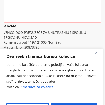
O NAMA
VENCO DOO PREDUZEĆE ZA UNUTRAŠNJU I SPOLJNU
TRGOVINU NOVI SAD
Rumenački put 119V, 21000 Novi Sad
Matični broj: 20873795
PIB: 107795988
Ova web stranica koristi kolačiće
Nastojimo da budemo što precizniji u opisu proizvoda,
prikazu slika i samih cena, ali ne možemo garantovati da su
Koristimo kolačiće da bismo poboljšali vaše iskustvo
sve informacije kompletne i bez grešaka.
pregledanja, pružili personalizovane oglase ili sadržaje i
Svi artikli prikazani na sajtu su deo naše ponude, ali ne
analizirali naš saobraćaj. Ako kliknete na dugme „Prihvati
podrazumeva da su dostupni u svakom trenutku.
sve”, prihvatate našu upotrebu
kolačića.
Smernice za kolačiće