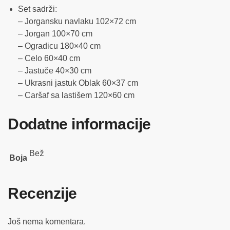
Set sadrži:
– Jorgansku navlaku 102×72 cm
– Jorgan 100×70 cm
– Ogradicu 180×40 cm
– Celo 60×40 cm
– Jastuče 40×30 cm
– Ukrasni jastuk Oblak 60×37 cm
– Caršaf sa lastišem 120×60 cm
Dodatne informacije
Bež
Boja
Recenzije
Još nema komentara.