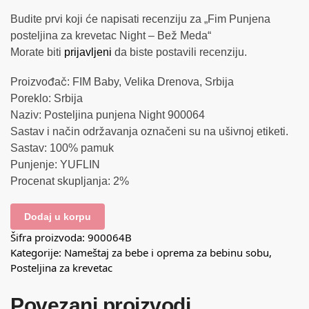
Budite prvi koji će napisati recenziju za „Fim Punjena
posteljina za krevetac Night – Bež Meda“
Morate biti
prijavljeni
da biste postavili recenziju.
Proizvođač: FIM Baby, Velika Drenova, Srbija
Poreklo: Srbija
Naziv: Posteljina punjena Night 900064
Sastav i način održavanja označeni su na ušivnoj etiketi.
Sastav: 100% pamuk
Punjenje: YUFLIN
Procenat skupljanja: 2%
Dodaj u korpu
Šifra proizvoda:
900064B
Kategorije:
Nameštaj za bebe i oprema za bebinu sobu
,
Posteljina za krevetac
Povezani proizvodi