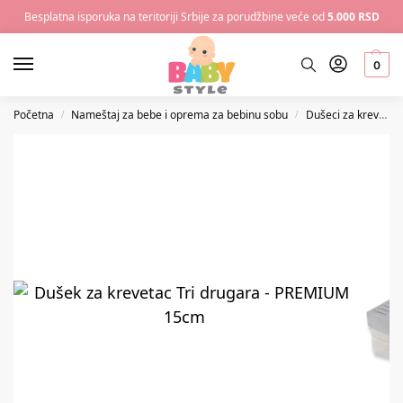
Besplatna isporuka na teritoriji Srbije za porudžbine veće od
5.000 RSD
0
Početna
Nameštaj za bebe i oprema za bebinu sobu
Dušeci za krevetac
/
/