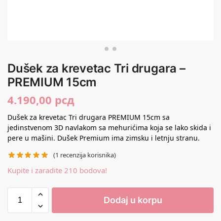
Dušek za krevetac Tri drugara –
PREMIUM 15cm
4.190,00
рсд
Dušek za krevetac Tri drugara PREMIUM 15cm sa
jedinstvenom 3D navlakom sa mehurićima koja se lako skida i
pere u mašini. Dušek Premium ima zimsku i letnju stranu.
(
1
recenzija korisnika)
Kupite i zaradite 210 bodova!
Dodaj u korpu