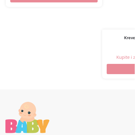
Kreve
Kupite i