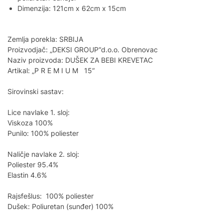
Dimenzija: 121cm x 62cm x 15cm
Zemlja porekla: SRBIJA
Proizvodjač: „DEKSI GROUP“d.o.o. Obrenovac
Naziv proizvoda: DUŠEK ZA BEBI KREVETAC
Artikal: „P R E M I U M 15“
Sirovinski sastav:
Lice navlake 1. sloj:
Viskoza 100%
Punilo: 100% poliester
Naličje navlake 2. sloj:
Poliester 95.4%
Elastin 4.6%
Rajsfešlus: 100% poliester
Dušek: Poliuretan (sunđer) 100%