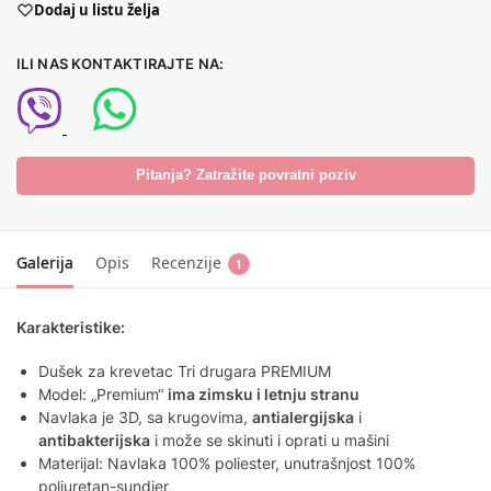
Dodaj u listu želja
ILI NAS KONTAKTIRAJTE NA:
Pitanja? Zatražite povratni poziv
Galerija
Opis
Recenzije
1
Karakteristike:
Dušek za krevetac Tri drugara PREMIUM
Model: „Premium“
ima zimsku i letnju stranu
Navlaka je 3D, sa krugovima,
antialergijska
i
antibakterijska
i može se skinuti i oprati u mašini
Materijal: Navlaka 100% poliester, unutrašnjost 100%
poliuretan-sundjer