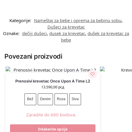
Kategorije:
Nameštaj za bebe i oprema za bebinu sobu
,
Dušeci za krevetac
Oznake:
dečiji dušeci
,
dusek za krevetac
,
dušek za krevetac za
bebe
Povezani proizvodi
Prenosivi krevetac Once Upon A Time L2
13.590,00
рсд
Bež
Denim
Roza
Siva
Zaradite do 680 bodova.
Odaberite opcije