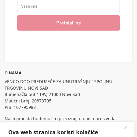
O NAMA
VENCO DOO PREDUZEĆE ZA UNUTRAŠNJU I SPOLJNU
TRGOVINU NOVI SAD
Rumenački put 119V, 21000 Novi Sad
Matični broj: 20873795
PIB: 107795988
Nastojimo da budemo što precizniji u opisu proizvoda,
prikazu slika i samih cena, ali ne možemo garantovati da su
Ova web stranica koristi kolačiće
sve informacije kompletne i bez grešaka.