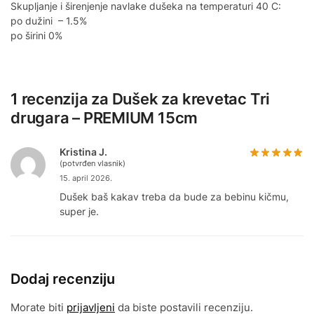
Skupljanje i širenjenje navlake dušeka na temperaturi 40 C:
po dužini – 1.5%
po širini 0%
1 recenzija za
Dušek za krevetac Tri
drugara – PREMIUM 15cm
Kristina J.
(potvrđen vlasnik)
15. april 2026.
Dušek baš kakav treba da bude za bebinu kičmu,
super je.
Dodaj recenziju
Morate biti
prijavljeni
da biste postavili recenziju.