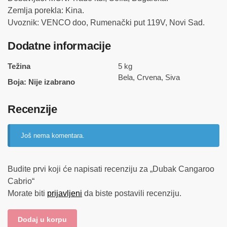
Zemlja porekla: Kina.
Uvoznik: VENCO doo, Rumenački put 119V, Novi Sad.
Dodatne informacije
Težina
5 kg
Bela, Crvena, Siva
Boja
:
Nije izabrano
Recenzije
Još nema komentara.
Budite prvi koji će napisati recenziju za „Dubak Cangaroo
Cabrio“
Morate biti
prijavljeni
da biste postavili recenziju.
Dodaj u korpu