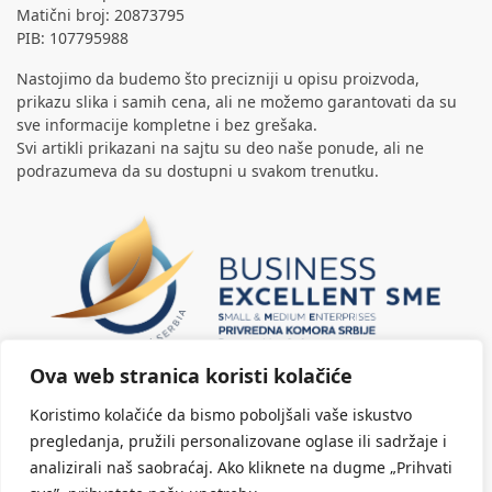
Matični broj: 20873795
PIB: 107795988
Nastojimo da budemo što precizniji u opisu proizvoda,
prikazu slika i samih cena, ali ne možemo garantovati da su
sve informacije kompletne i bez grešaka.
Svi artikli prikazani na sajtu su deo naše ponude, ali ne
podrazumeva da su dostupni u svakom trenutku.
Ova web stranica koristi kolačiće
Koristimo kolačiće da bismo poboljšali vaše iskustvo
pregledanja, pružili personalizovane oglase ili sadržaje i
analizirali naš saobraćaj. Ako kliknete na dugme „Prihvati