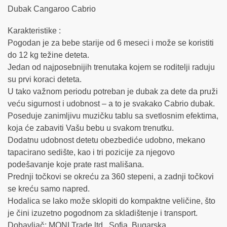
Dubak Cangaroo Cabrio
Karakteristike :
Pogodan je za bebe starije od 6 meseci i može se koristiti
do 12 kg težine deteta.
Jedan od najposebnijih trenutaka kojem se roditelji raduju
su prvi koraci deteta.
U tako važnom periodu potreban je dubak za dete da pruži
veću sigurnost i udobnost – a to je svakako Cabrio dubak.
Poseduje zanimljivu muzičku tablu sa svetlosnim efektima,
koja će zabaviti Vašu bebu u svakom trenutku.
Dodatnu udobnost detetu obezbediće udobno, mekano
tapacirano sedište, kao i tri pozicije za njegovo
podešavanje koje prate rast mališana.
Prednji točkovi se okreću za 360 stepeni, a zadnji točkovi
se kreću samo napred.
Hodalica se lako može sklopiti do kompaktne veličine, što
je čini izuzetno pogodnom za skladištenje i transport.
Dobavljač: MONI Trade ltd., Sofia, Bugarska.