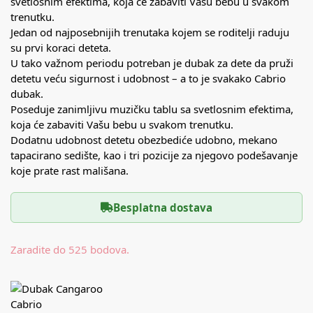
svetlosnim efektima, koja će zabaviti Vašu bebu u svakom
trenutku.
Jedan od najposebnijih trenutaka kojem se roditelji raduju
su prvi koraci deteta.
U tako važnom periodu potreban je dubak za dete da pruži
detetu veću sigurnost i udobnost – a to je svakako Cabrio
dubak.
Poseduje zanimljivu muzičku tablu sa svetlosnim efektima,
koja će zabaviti Vašu bebu u svakom trenutku.
Dodatnu udobnost detetu obezbediće udobno, mekano
tapacirano sedište, kao i tri pozicije za njegovo podešavanje
koje prate rast mališana.
Besplatna dostava
Zaradite do 525 bodova.