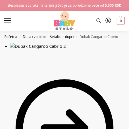
Besplatna isporuka na teritoriji Srbije za porudžbine veće od
5.000 RSD
0
Početna
Dubak za bebe – šetalice i dupci
Dubak Cangaroo Cabrio
/
/