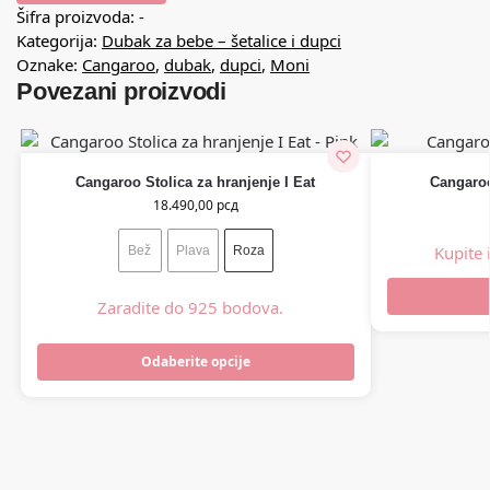
Šifra proizvoda:
-
Kategorija:
Dubak za bebe – šetalice i dupci
Oznake:
Cangaroo
,
dubak
,
dupci
,
Moni
Povezani proizvodi
Cangaroo Stolica za hranjenje I Eat
Cangaroo
18.490,00
рсд
Kupite 
Bež
Plava
Roza
Zaradite do 925 bodova.
Odaberite opcije