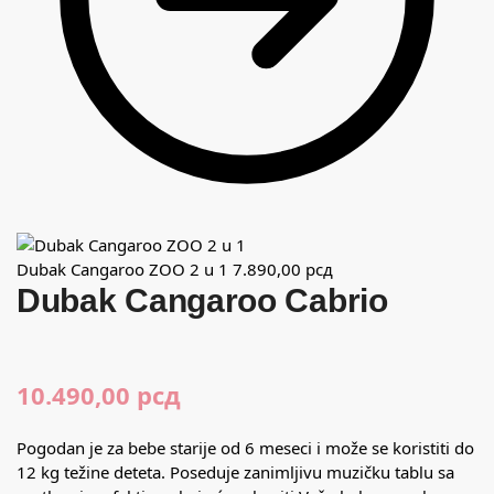
Dubak Cangaroo ZOO 2 u 1
7.890,00
рсд
Dubak Cangaroo Cabrio
10.490,00
рсд
Pogodan je za bebe starije od 6 meseci i može se koristiti do
12 kg težine deteta. Poseduje zanimljivu muzičku tablu sa