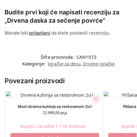
Budite prvi koji će napisati recenziju za
„Drvena daska za sečenje povrće“
Morate biti
prijavljeni
da biste postavili recenziju.
Šifra proizvoda:
CAN1072
Kategorije:
Igračke za decu
,
Drvene igračke
Povezani proizvodi
Moni drvena kuhinja sa restoranom 2u1
Plišana
22.990,00
рсд
Kupite i zaradite 1.150 bodova!
Kupite 