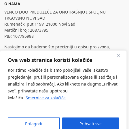
O NAMA
VENCO DOO PREDUZEĆE ZA UNUTRAŠNJU I SPOLJNU
TRGOVINU NOVI SAD
Rumenački put 119V, 21000 Novi Sad
Matični broj: 20873795
PIB: 107795988
Nastojimo da budemo što precizniji u opisu proizvoda,
prikazu slika i samih cena, ali ne možemo garantovati da su
sve informacije kompletne i bez grešaka.
Ova web stranica koristi kolačiće
Svi artikli prikazani na sajtu su deo naše ponude, ali ne
Koristimo kolačiće da bismo poboljšali vaše iskustvo
podrazumeva da su dostupni u svakom trenutku.
pregledanja, pružili personalizovane oglase ili sadržaje i
analizirali naš saobraćaj. Ako kliknete na dugme „Prihvati
sve”, prihvatate našu upotrebu
kolačića.
Smernice za kolačiće
Prilagodi
Prihvati sve