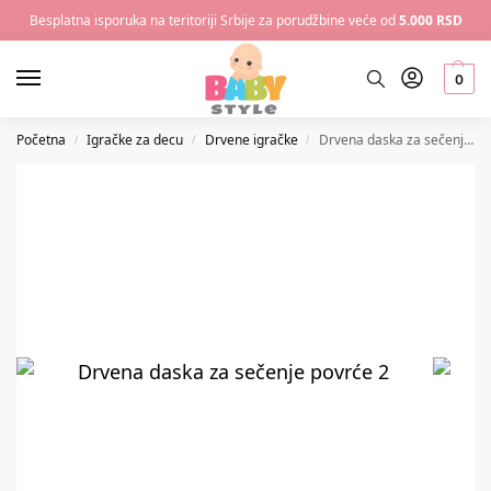
Besplatna isporuka na teritoriji Srbije za porudžbine veće od
5.000 RSD
0
Početna
Igračke za decu
Drvene igračke
Drvena daska za sečenje povrće
/
/
/