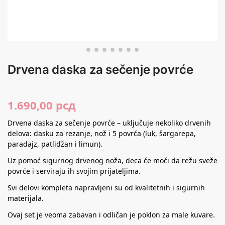
Drvena daska za sečenje povrće
1.690,00
рсд
Drvena daska za sečenje povrće – uključuje nekoliko drvenih
delova: dasku za rezanje, nož i 5 povrća (luk, šargarepa,
paradajz, patlidžan i limun).
Uz pomoć sigurnog drvenog noža, deca će moći da režu sveže
povrće i serviraju ih svojim prijateljima.
Svi delovi kompleta napravljeni su od kvalitetnih i sigurnih
materijala.
Ovaj set je veoma zabavan i odličan je poklon za male kuvare.