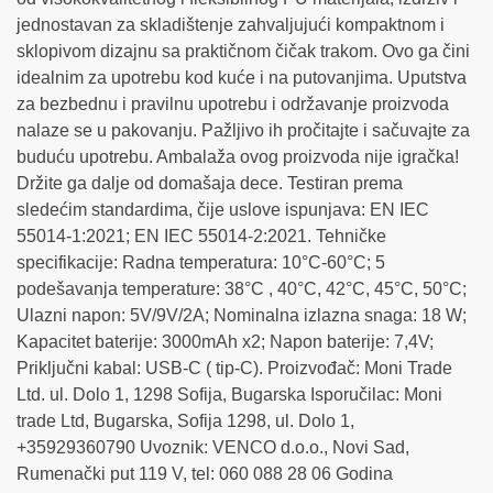
jednostavan za skladištenje zahvaljujući kompaktnom i
sklopivom dizajnu sa praktičnom čičak trakom. Ovo ga čini
idealnim za upotrebu kod kuće i na putovanjima. Uputstva
za bezbednu i pravilnu upotrebu i održavanje proizvoda
nalaze se u pakovanju. Pažljivo ih pročitajte i sačuvajte za
buduću upotrebu. Ambalaža ovog proizvoda nije igračka!
Držite ga dalje od domašaja dece. Testiran prema
sledećim standardima, čije uslove ispunjava: EN IEC
55014-1:2021; EN IEC 55014-2:2021. Tehničke
specifikacije: Radna temperatura: 10°C-60°C; 5
podešavanja temperature: 38°C , 40°C, 42°C, 45°C, 50°C;
Ulazni napon: 5V/9V/2A; Nominalna izlazna snaga: 18 W;
Kapacitet baterije: 3000mAh x2; Napon baterije: 7,4V;
Priključni kabal: USB-C ( tip-C). Proizvođač: Moni Trade
Ltd. ul. Dolo 1, 1298 Sofija, Bugarska Isporučilac: Moni
trade Ltd, Bugarska, Sofija 1298, ul. Dolo 1,
+35929360790 Uvoznik: VENCO d.o.o., Novi Sad,
Rumenački put 119 V, tel: 060 088 28 06 Godina