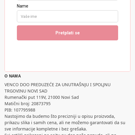
O NAMA
VENCO DOO PREDUZEĆE ZA UNUTRAŠNJU I SPOLJNU
TRGOVINU NOVI SAD
Rumenački put 119V, 21000 Novi Sad
Matični broj: 20873795
PIB: 107795988
Nastojimo da budemo što precizniji u opisu proizvoda,
prikazu slika i samih cena, ali ne možemo garantovati da su
sve informacije kompletne i bez grešaka.