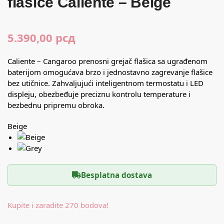
flašice Caliente – Beige
5.390,00
рсд
Caliente – Cangaroo prenosni grejač flašica sa ugrađenom
baterijom omogućava brzo i jednostavno zagrevanje flašice
bez utičnice. Zahvaljujući inteligentnom termostatu i LED
displeju, obezbeđuje preciznu kontrolu temperature i
bezbednu pripremu obroka.
Beige
Besplatna dostava
Kupite i zaradite 270 bodova!