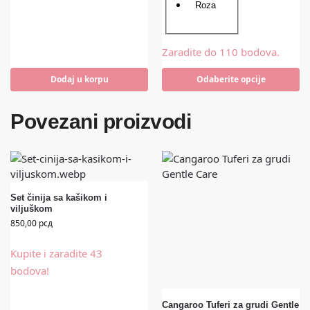
Roza
Zaradite do 110 bodova.
Dodaj u korpu
Odaberite opcije
Povezani proizvodi
Set činija sa kašikom i
viljuškom
850,00
рсд
Kupite i zaradite 43
bodova!
Cangaroo Tuferi za grudi Gentle