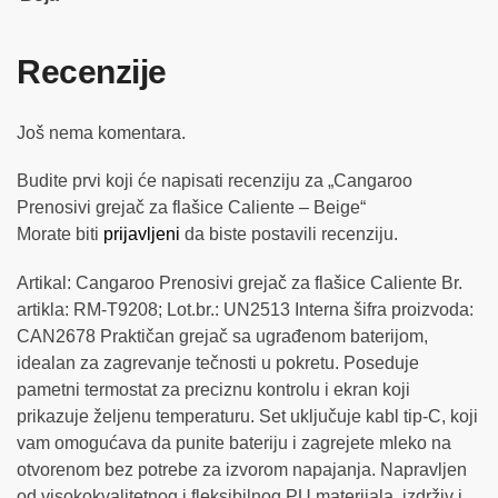
Recenzije
Još nema komentara.
Budite prvi koji će napisati recenziju za „Cangaroo
Prenosivi grejač za flašice Caliente – Beige“
Morate biti
prijavljeni
da biste postavili recenziju.
Artikal: Cangaroo Prenosivi grejač za flašice Caliente Br.
artikla: RM-T9208; Lot.br.: UN2513 Interna šifra proizvoda:
CAN2678 Praktičan grejač sa ugrađenom baterijom,
idealan za zagrevanje tečnosti u pokretu. Poseduje
pametni termostat za preciznu kontrolu i ekran koji
prikazuje željenu temperaturu. Set uključuje kabl tip-C, koji
vam omogućava da punite bateriju i zagrejete mleko na
otvorenom bez potrebe za izvorom napajanja. Napravljen
od visokokvalitetnog i fleksibilnog PU materijala, izdrživ i