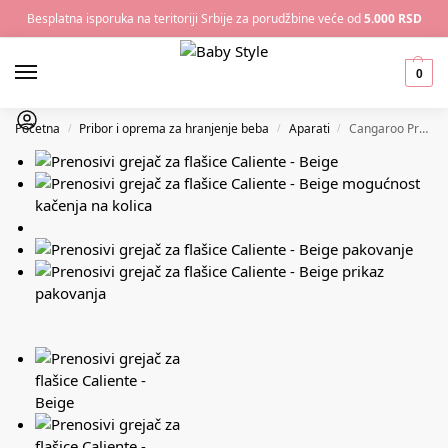
Besplatna isporuka na teritoriji Srbije za porudžbine veće od
5.000 RSD
0
Početna
Pribor i oprema za hranjenje beba
Aparati
Cangaroo Prenosivi grejač za flašice Caliente – Beige
/
/
/