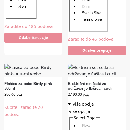
Crna
Crna
Siva
Denim
Svetlo Siva
Tamno Siva
Zaradite do 185 bodova.
Odaberite opcije
Zaradite do 45 bodova.
Odaberite opcije
Flašica za bebe Birdy pink
Električni set četki za
300ml
održavanje flašica i cucli
390,00
рсд
2.190,00
рсд
Više opcija
Kupite i zaradite 20
Više opcija
bodova!
Select Boja
Plava