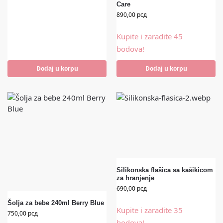
Care
890,00
рсд
Kupite i zaradite 45
bodova!
Dodaj u korpu
Dodaj u korpu
Silikonska flašica sa kašikicom
za hranjenje
690,00
рсд
Šolja za bebe 240ml Berry Blue
Kupite i zaradite 35
750,00
рсд
bodova!