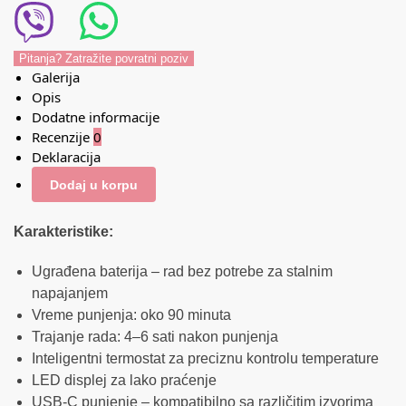
Pitanja? Zatražite povratni poziv
Galerija
Opis
Dodatne informacije
Recenzije
0
Deklaracija
Dodaj u korpu
Karakteristike:
Ugrađena baterija – rad bez potrebe za stalnim
napajanjem
Vreme punjenja: oko 90 minuta
Trajanje rada: 4–6 sati nakon punjenja
Inteligentni termostat za preciznu kontrolu temperature
LED displej za lako praćenje
USB-C punjenje – kompatibilno sa različitim izvorima