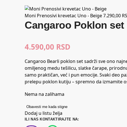
Moni Prenosivi krevetac Uno - Beige
7.290,00
R
Cangaroo Poklon set 
4.590,00
RSD
Cangaroo Bearli poklon set sadrži sve ono najn
omiljenog medu tešilicu, slatke čarape, prirodnu č
samo praktičan, već i pun emocije. Svaki deo paž
prelepu poklon kutiju – spremno da izmamite os
Nema na zalihama
Obavesti me kada stigne
Dodaj u listu želja
ILI NAS KONTAKTIRAJTE NA: