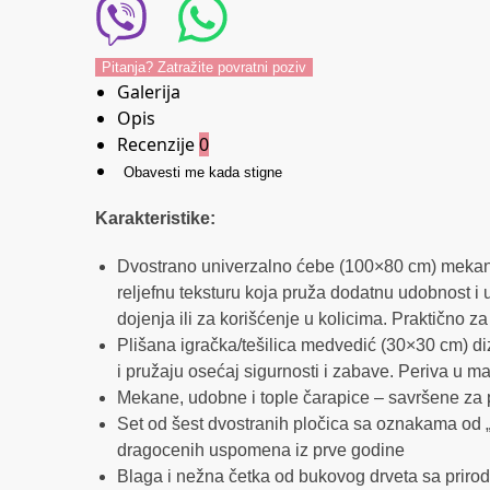
Pitanja? Zatražite povratni poziv
Galerija
Opis
Recenzije
0
Obavesti me kada stigne
Karakteristike:
Dvostrano univerzalno ćebe (100×80 cm) mekano 
reljefnu teksturu koja pruža dodatnu udobnost i 
dojenja ili za korišćenje u kolicima. Praktično 
Plišana igračka/tešilica medvedić (30×30 cm) diza
i pružaju osećaj sigurnosti i zabave. Periva u m
Mekane, udobne i tople čarapice – savršene za 
Set od šest dvostranih pločica sa oznakama od „
dragocenih uspomena iz prve godine
Blaga i nežna četka od bukovog drveta sa prirod