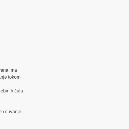
trana ima
vanje tokom
bebinih čula
e i čuvanje