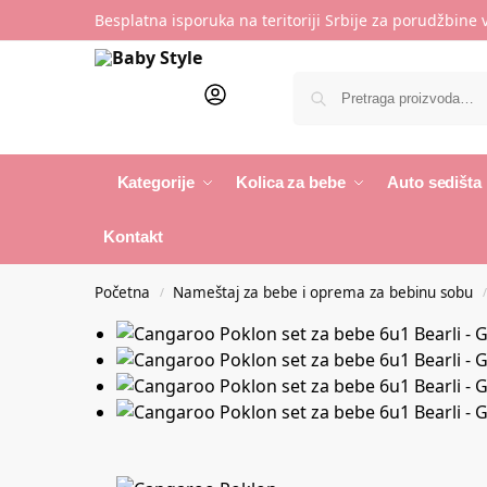
Besplatna isporuka na teritoriji Srbije za porudžbine
Kategorije
Kolica za bebe
Auto sedišta
Kontakt
Početna
Nameštaj za bebe i oprema za bebinu sobu
/
/