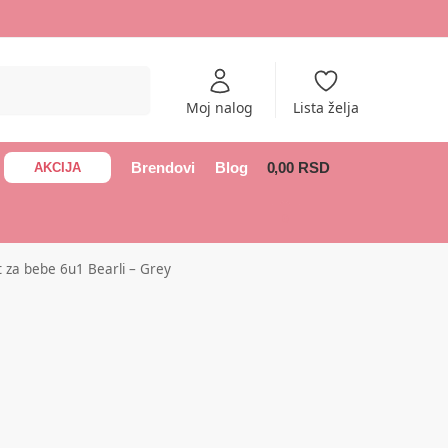
Pretraži
Moj nalog
Lista želja
Brendovi
Blog
0,00
RSD
AKCIJA
0
 za bebe 6u1 Bearli – Grey