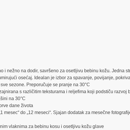
i nežno na dodir, savršeno za osetljivu bebinu kožu. Jedna s
umirujući osećaj. Idealan je izbor za spavanje, povijanje, pokri
za sve sezone. Preporučuje se pranje na 30°C
jnirana s različitim teksturama i reljefima koji podstiču razvoj 
ašini na 30°C
prve dane života
1 mesec“ do „12 meseci“. Sjajan dodatak za mesečne fotografij
nim vlaknima za bebinu kosu i osetljivu kožu glave