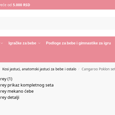
 veće od
5.000 RSD
Igračke za bebe
Podloge za bebe i gimnastike za igru
Kosi jastuci, anatomski jastuci za bebe i ostalo
Cangaroo Poklon set
/