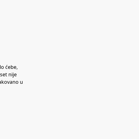
lo ćebe,
set nije
pakovano u