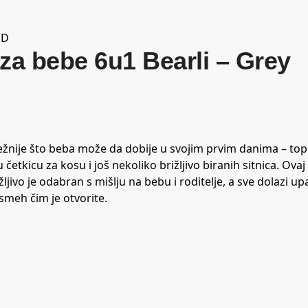
SD
za bebe 6u1 Bearli – Grey
ežnije što beba može da dobije u svojim prvim danima – top
etkicu za kosu i još nekoliko brižljivo biranih sitnica. Ovaj 
ljivo je odabran s mišlju na bebu i roditelje, a sve dolazi u
meh čim je otvorite.