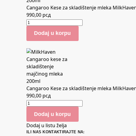
Cangaroo Kese za skladištenje mleka MilkHave
990,00
рсд
Dodaj u korpu
Cangaroo Kese za skladištenje mleka MilkHave
990,00
рсд
Dodaj u korpu
Dodaj u listu želja
ILI NAS KONTAKTIRAJTE NA: