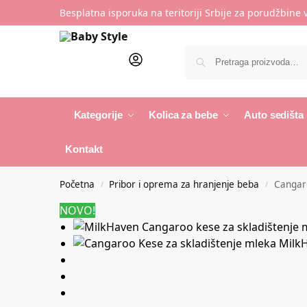
Besplatna isporuka na teritoriji Srbije za porudžbine
Kategorije
Kolica za bebe
Auto sedišta
Kontakt
Početna
Pribor i oprema za hranjenje beba
Cangaro
/
/
NOVO!