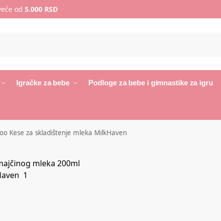
 veće od
5.000 RSD
Igračke za bebe
Podloge za bebe i gimnastike za igru
o Kese za skladištenje mleka MilkHaven