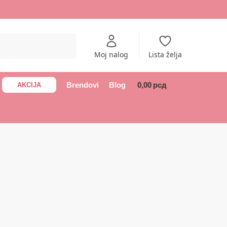
Pretraži
Moj nalog
Lista želja
Brendovi
Blog
0,00
рсд
AKCIJA
0