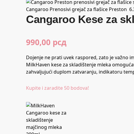
Cangaroo Prenosivi grejač za flašice Preston
6
Cangaroo Kese za sk
990,00
рсд
Dojenje ne prati uvek raspored, zato je važno i
MilkHaven kese za skladištenje mleka omogućava
zahvaljujući duplom zatvaranju, indikatoru tem
Kupite i zaradite 50 bodova!