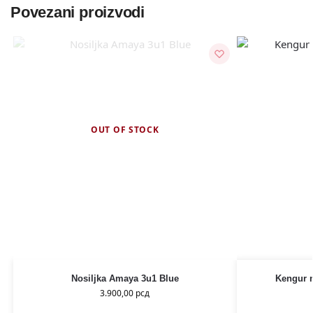
Povezani proizvodi
OUT OF STOCK
Nosiljka Amaya 3u1 Blue
Kengur n
3.900,00
рсд