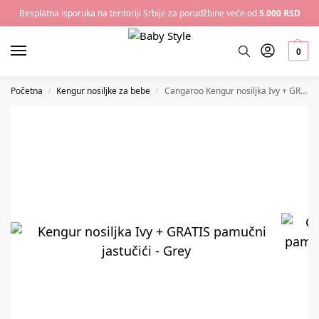
Besplatna isporuka na teritoriji Srbije za porudžbine veće od
5.000 RSD
0
Početna
Kengur nosiljke za bebe
Cangaroo Kengur nosiljka Ivy + GRATIS pamučni jastučići – Grey
/
/