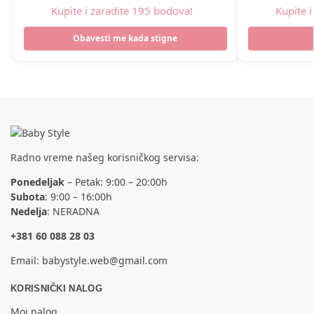
Kupite i zaradite 195 bodova!
Kupite 
Obavesti me kada stigne
Radno vreme našeg korisničkog servisa:
Ponedeljak
– Petak: 9:00 – 20:00h
Subota
: 9:00 – 16:00h
Nedelja
: NERADNA
+381 60 088 28 03
Email:
babystyle.web@gmail.com
KORISNIČKI NALOG
Moj nalog