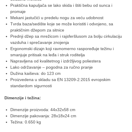
Praktična kapuljača se lako skida i štiti bebu od sunca i
promaje
Mekani jastučići u predelu nogu za veću udobnost
Tvrda baza/sedište koje se može koristiti i odvojeno, sa
praktičnim džepom za sitnice
Prednji džep sa mrežicom i rajsferšlusom za bolju cirkulaciju
vazduha i sprečavanje znojenja
Ergonomski dizajn koji ravnomerno raspoređuje težinu i
smanjuje pritisak na leđa i struk roditelja
Napravljena od kvalitetnog i izdržljivog poliestera
Lako održavanje – pogodna za ručno pranje
Dužina kaiševa: do 123 cm
Proizvedena u skladu sa EN 13209-2:2015 evropskim
standardom sigurnosti
Dimenzije i težina:
Dimenzije proizvoda: 44x32x58 cm
Dimenzije pakovanja: 28x18x24 cm
Težina: 0.650 kg