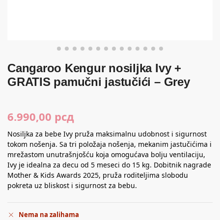
Cangaroo Kengur nosiljka Ivy +
GRATIS pamučni jastučići – Grey
6.990,00
рсд
Nosiljka za bebe Ivy pruža maksimalnu udobnost i sigurnost
tokom nošenja. Sa tri položaja nošenja, mekanim jastučićima i
mrežastom unutrašnjošću koja omogućava bolju ventilaciju,
Ivy je idealna za decu od 5 meseci do 15 kg. Dobitnik nagrade
Mother & Kids Awards 2025, pruža roditeljima slobodu
pokreta uz bliskost i sigurnost za bebu.
Nema na zalihama