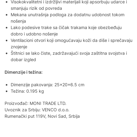
Visokokvalitetni i izdržljivi materijali koji apsorbuju udarce i
smanjuju rizik od povreda
Mekana unutrašnja podloga za dodatnu udobnost tokom
nošenja
Lako podesive trake sa čičak trakama koje obezbeđuju
dobro i udobno nošenje
Ventilacioni otvori koji omogućavaju koži da diše i sprečavaju
znojenje
Štitnici se lako čiste, zadržavajući svoja zaštitna svojstva i
dobar izgled
Dimenzije i težina:
Dimenzije pakovanja: 25x20x6.5 cm
Težina: 0.195 kg
Proizvođač: MONI TRADE LTD.
Uvoznik za Srbiju: VENCO d.o.o.
Rumenački put 119V, Novi Sad, Srbija