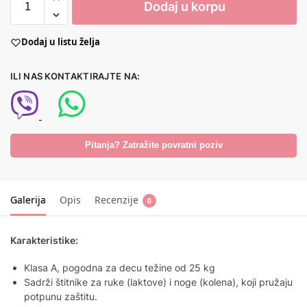
Dodaj u korpu
Dodaj u listu želja
ILI NAS KONTAKTIRAJTE NA:
Pitanja? Zatražite povratni poziv
Galerija
Opis
Recenzije
0
Karakteristike:
Klasa A, pogodna za decu težine od 25 kg
Sadrži štitnike za ruke (laktove) i noge (kolena), koji pružaju
potpunu zaštitu.