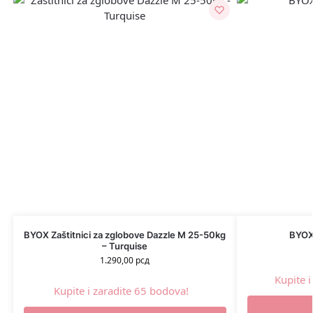
BYOX Zaštitnici za zglobove Dazzle M 25-50kg
BYOX
– Turquise
1.290,00
рсд
Kupite 
Kupite i zaradite 65 bodova!