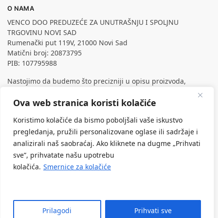
O NAMA
VENCO DOO PREDUZEĆE ZA UNUTRAŠNJU I SPOLJNU
TRGOVINU NOVI SAD
Rumenački put 119V, 21000 Novi Sad
Matični broj: 20873795
PIB: 107795988
Nastojimo da budemo što precizniji u opisu proizvoda,
prikazu slika i samih cena, ali ne možemo garantovati da su
Ova web stranica koristi kolačiće
sve informacije kompletne i bez grešaka.
Svi artikli prikazani na sajtu su deo naše ponude, ali ne
Koristimo kolačiće da bismo poboljšali vaše iskustvo
podrazumeva da su dostupni u svakom trenutku.
pregledanja, pružili personalizovane oglase ili sadržaje i
analizirali naš saobraćaj. Ako kliknete na dugme „Prihvati
sve”, prihvatate našu upotrebu
kolačića.
Smernice za kolačiće
Prilagodi
Prihvati sve