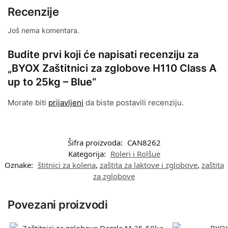
Recenzije
Još nema komentara.
Budite prvi koji će napisati recenziju za
„BYOX Zaštitnici za zglobove H110 Class A
up to 25kg – Blue“
Morate biti
prijavljeni
da biste postavili recenziju.
Šifra proizvoda:
CAN8262
Kategorija:
Roleri i Rolšue
Oznake:
štitnici za kolena
,
zaštita za laktove i zglobove
,
zaštita
za zglobove
Povezani proizvodi