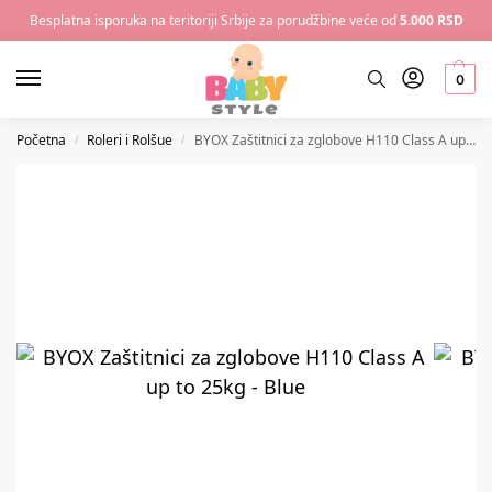
Besplatna isporuka na teritoriji Srbije za porudžbine veće od
5.000 RSD
0
Početna
Roleri i Rolšue
BYOX Zaštitnici za zglobove H110 Class A up to 25kg – Blue
/
/