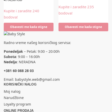
Kupite i zaradite 235
Kupite i zaradite 240
bodova!
bodova!
Obavesti me kada stigne
Obavesti me kada stigne
Radno vreme našeg korisničkog servisa:
Ponedeljak
– Petak: 9:00 – 20:00h
Subota
: 9:00 – 16:00h
Nedelja
: NERADNA
+381 60 088 28 03
Email:
babystyle.web@gmail.com
KORISNIČKI NALOG
Moj nalog
Narudžbine
Loyalty program
ONLINE PRODAJA