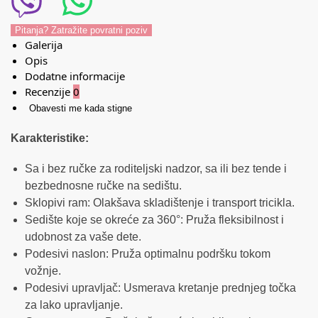
Pitanja? Zatražite povratni poziv
Galerija
Opis
Dodatne informacije
Recenzije
0
Obavesti me kada stigne
Karakteristike:
Sa i bez ručke za roditeljski nadzor, sa ili bez tende i
bezbednosne ručke na sedištu.
Sklopivi ram: Olakšava skladištenje i transport tricikla.
Sedište koje se okreće za 360°: Pruža fleksibilnost i
udobnost za vaše dete.
Podesivi naslon: Pruža optimalnu podršku tokom
vožnje.
Podesivi upravljač: Usmerava kretanje prednjeg točka
za lako upravljanje.