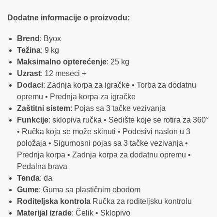
Dodatne informacije o proizvodu:
Brend
: Byox
Težina
: 9 kg
Maksimalno opterećenje
: 25 kg
Uzrast
: 12 meseci +
Dodaci
: Zadnja korpa za igračke • Torba za dodatnu
opremu • Prednja korpa za igračke
Zaštitni sistem
: Pojas sa 3 tačke vezivanja
Funkcije
: sklopiva ručka • Sedište koje se rotira za 360°
• Ručka koja se može skinuti • Podesivi naslon u 3
položaja • Sigurnosni pojas sa 3 tačke vezivanja •
Prednja korpa • Zadnja korpa za dodatnu opremu •
Pedalna brava
Tenda
: da
Gume
: Guma sa plastičnim obodom
Roditeljska kontrola
Ručka za roditeljsku kontrolu
Materijal izrade
: Čelik • Sklopivo