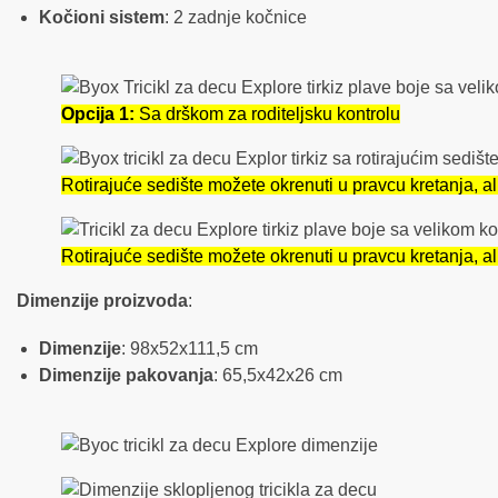
Kočioni sistem
: 2 zadnje kočnice
Opcija 1:
Sa drškom za roditeljsku kontrolu
Rotirajuće sedište možete okrenuti u pravcu kretanja, ali
Rotirajuće sedište možete okrenuti u pravcu kretanja, ali
Dimenzije proizvoda
:
Dimenzije
: 98x52x111,5 cm
Dimenzije pakovanja
: 65,5x42x26 cm