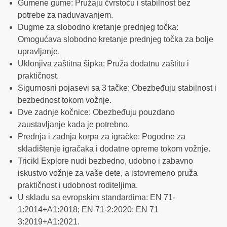
Gumene gume: Pružaju čvrstoću i stabilnost bez
potrebe za naduvavanjem.
Dugme za slobodno kretanje prednjeg točka:
Omogućava slobodno kretanje prednjeg točka za bolje
upravljanje.
Uklonjiva zaštitna šipka: Pruža dodatnu zaštitu i
praktičnost.
Sigurnosni pojasevi sa 3 tačke: Obezbeđuju stabilnost i
bezbednost tokom vožnje.
Dve zadnje kočnice: Obezbeđuju pouzdano
zaustavljanje kada je potrebno.
Prednja i zadnja korpa za igračke: Pogodne za
skladištenje igračaka i dodatne opreme tokom vožnje.
Tricikl Explore nudi bezbedno, udobno i zabavno
iskustvo vožnje za vaše dete, a istovremeno pruža
praktičnost i udobnost roditeljima.
U skladu sa evropskim standardima: EN 71-
1:2014+A1:2018; EN 71-2:2020; EN 71
3:2019+A1:2021.