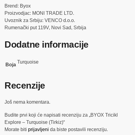
Brend: Byox
Proizvodjac: MONI TRADE LTD.
Uvoznik za Srbiju: VENCO d.o.o.
Rumenački put 119V, Novi Sad, Srbija
Dodatne informacije
Turquoise
Boja
Recenzije
Još nema komentara.
Budite prvi koji će napisati recenziju za „BYOX Tricikl
Explore – Turquoise (Tirkiz)“
Morate biti
prijavljeni
da biste postavili recenziju.