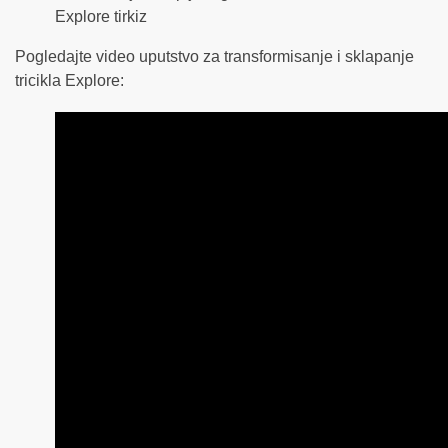
Pogledajte video uputstvo za transformisanje i sklapanje
tricikla Explore: