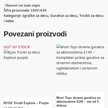
Obavesti me kada stigne
Šifra proizvoda:
CAN1439
Kategorije:
Igračke za decu
,
Guralice za decu
,
Tricikli za decu
i bebe
Povezani proizvodi
OUT OF STOCK
Moni Toys drvena guralica sa
aktivnostima 2145 – set od 5
BYOX Tricikl Explore – Purple
delova