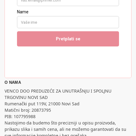
O NAMA
VENCO DOO PREDUZEĆE ZA UNUTRAŠNJU I SPOLJNU
TRGOVINU NOVI SAD
Rumenački put 119V, 21000 Novi Sad
Matični broj: 20873795
PIB: 107795988
Nastojimo da budemo što precizniji u opisu proizvoda,
prikazu slika i samih cena, ali ne možemo garantovati da su
sve informacije kompletne i bez grešaka.