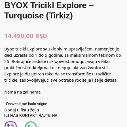
BYOX Tricikl Explore –
Turquoise (Tirkiz)
14.490,00
RSD
Byox tricikl Explore sa sklopivim upravljačem, namenjen je
deci uzrasta od 1 do 5 godina, sa maksimalnom težinom do
25. Rotirajuće sedište i sklopivost omogućavaju veliku
praktičnost roditeljima koji neguju aktivan životni stil.
Explore je dizajniran tako da se transformiše u različite
tricikle, zadovoljavajući sve potrebe roditelja i želje deteta.
Nema na zalihama
Obavesti me kada stigne
Dodaj u listu želja
ILI NAS KONTAKTIRAJTE NA: