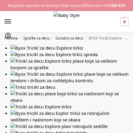
Besplatna isporuka na teritoriji Srbije za porudžbine veće od
5.000 RSD
0
Početna
Igračke za decu
Guralice za decu
BYOX Tricikl Explore – Turquoise (Tirkiz)
/
/
/