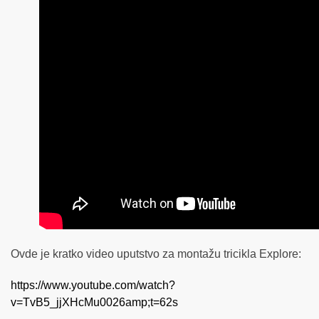
Ovde je kratko video uputstvo za montažu tricikla Explore:
https://www.youtube.com/watch?
v=TvB5_jjXHcMu0026amp;t=62s