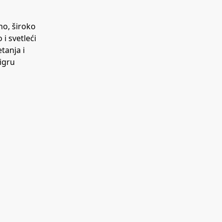
no, široko
i svetleći
tanja i
igru