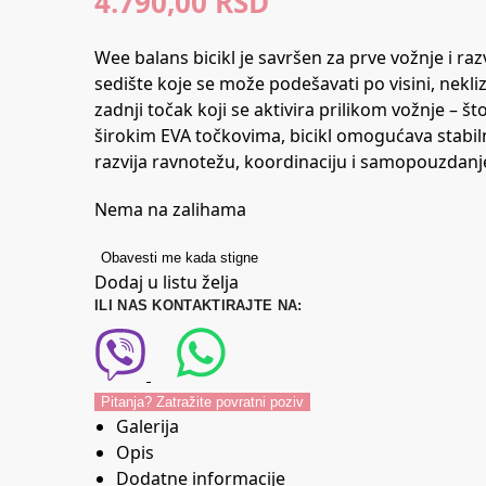
4.790,00
RSD
Wee balans bicikl je savršen za prve vožnje i r
sedište koje se može podešavati po visini, nekl
zadnji točak koji se aktivira prilikom vožnje – 
širokim EVA točkovima, bicikl omogućava stabiln
razvija ravnotežu, koordinaciju i samopouzdanj
Nema na zalihama
Obavesti me kada stigne
Dodaj u listu želja
ILI NAS KONTAKTIRAJTE NA:
Pitanja? Zatražite povratni poziv
Galerija
Opis
Dodatne informacije