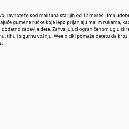
azvoj ravnoteže kod mališana starijih od 12 meseci. Ima udob
izajuće gumene ručke koje lepo prijanjaju malim rukama, kao 
što dodatno zabavlja dete. Zahvaljujući ograničenom uglu skre
u, tihu i sigurnu vožnju. Wee bicikl pomaže detetu da kroz 
e.