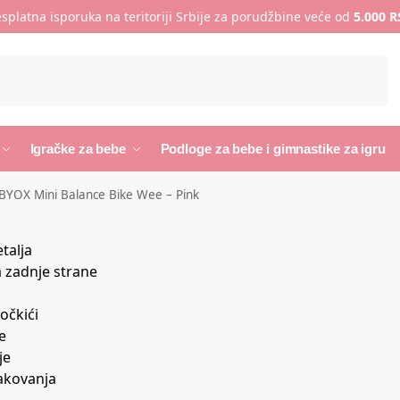
splatna isporuka na teritoriji Srbije za porudžbine veće od
5.000 
Pretraži
Igračke za bebe
Podloge za bebe i gimnastike za igru
BYOX Mini Balance Bike Wee – Pink