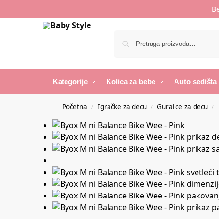
Be
Kategorije
Kolica za bebe
Auto sedišta
Početna
Igračke za decu
Guralice za decu
/
/
/