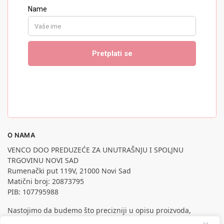
O NAMA
VENCO DOO PREDUZEĆE ZA UNUTRAŠNJU I SPOLJNU
TRGOVINU NOVI SAD
Rumenački put 119V, 21000 Novi Sad
Matični broj: 20873795
PIB: 107795988
Nastojimo da budemo što precizniji u opisu proizvoda,
prikazu slika i samih cena, ali ne možemo garantovati da su