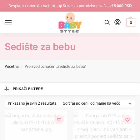
Besplatna isporuka na teritoriji Srbije za porudžbine veće od
5.000 RSD
0
Sedište za bebu
Početna
Proizvod označen „sedište za bebu“
/
PRIKAŽI FILTERE
Prikazano je svih 2 rezultata