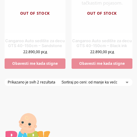
OUT OF STOCK
OUT OF STOCK
Cangaroo Auto sedište za decu
Cangaroo Auto sedište za decu
GTS 40-150cm – Sandstone
GTS 40-150cm – Black ink
22.890,00
рсд
22.890,00
рсд
Obavesti me kada stigne
Obavesti me kada stigne
Prikazano je svih 2 rezultata