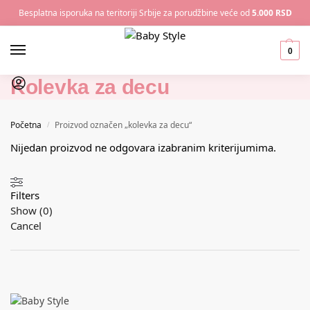
Besplatna isporuka na teritoriji Srbije za porudžbine veće od
5.000 RSD
0
Kolevka za decu
Početna
Proizvod označen „kolevka za decu“
/
Nijedan proizvod ne odgovara izabranim kriterijumima.
Filters
Show
(
0
)
Cancel