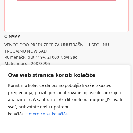
O NAMA
VENCO DOO PREDUZEĆE ZA UNUTRAŠNJU I SPOLJNU
TRGOVINU NOVI SAD
Rumenački put 119V, 21000 Novi Sad
Matični broj: 20873795
PIB: 107795988
Ova web stranica koristi kolačiće
Nastojimo da budemo što precizniji u opisu proizvoda,
prikazu slika i samih cena, ali ne možemo garantovati da su
Koristimo kolačiće da bismo poboljšali vaše iskustvo
sve informacije kompletne i bez grešaka.
pregledanja, pružili personalizovane oglase ili sadržaje i
Svi artikli prikazani na sajtu su deo naše ponude, ali ne
analizirali naš saobraćaj. Ako kliknete na dugme „Prihvati
podrazumeva da su dostupni u svakom trenutku.
sve”, prihvatate našu upotrebu
kolačića.
Smernice za kolačiće