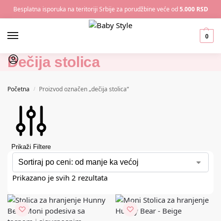
Besplatna isporuka na teritoriji Srbije za porudžbine veće od
5.000 RSD
0
Dečija stolica
Početna
Proizvod označen „dečija stolica“
/
Prikaži Filtere
Prikazano je svih 2 rezultata