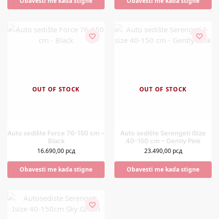
Obavesti me kada stigne
Obavesti me kada stigne
OUT OF STOCK
OUT OF STOCK
Auto sedište Force 76-150 cm –
Auto sedište Serengeti iSize
Black
40-150 cm – Gently Pink
16.690,00
рсд
23.490,00
рсд
Obavesti me kada stigne
Obavesti me kada stigne