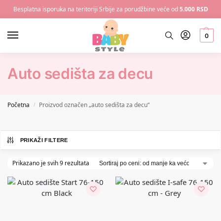
Besplatna isporuka na teritoriji Srbije za porudžbine veće od
5.000 RSD
0
Auto sedišta za decu
Početna
Proizvod označen „auto sedišta za decu“
/
PRIKAŽI FILTERE
Prikazano je svih 9 rezultata