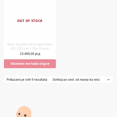
OUT OF STOCK
Auto sedište Serengeti iSize
40-150 cm – Sky Green
23.490,00
рсд
Obavesti me kada stigne
Prikazano je svih 9 rezultata