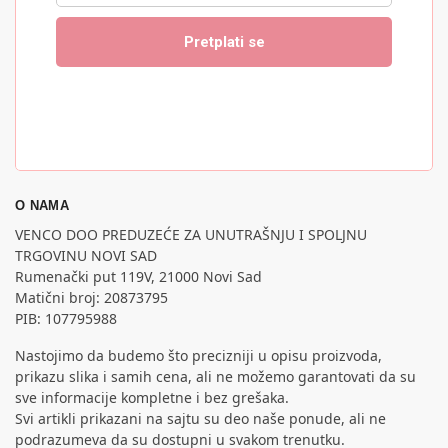
O NAMA
VENCO DOO PREDUZEĆE ZA UNUTRAŠNJU I SPOLJNU
TRGOVINU NOVI SAD
Rumenački put 119V, 21000 Novi Sad
Matični broj: 20873795
PIB: 107795988
Nastojimo da budemo što precizniji u opisu proizvoda,
prikazu slika i samih cena, ali ne možemo garantovati da su
sve informacije kompletne i bez grešaka.
Svi artikli prikazani na sajtu su deo naše ponude, ali ne
podrazumeva da su dostupni u svakom trenutku.