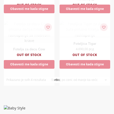
OUT OF STOCK
OUT OF STOCK
Obavesti me kada stigne
Obavesti me kada stigne
Foteljica Tigar
4.690,00
рсд
Fotelja za decu Cow
4.690,00
рсд
OUT OF STOCK
OUT OF STOCK
Obavesti me kada stigne
Obavesti me kada stigne
Prikazano je svih 4 rezultata