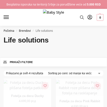
Besplatna isporuka na teritoriji Srbije za porudžbine veće od
5.000 RSD
0
Početna
Brendovi
Life solutions
/
/
Life solutions
PRIKAŽI FILTERE
Prikazano je svih 4 rezultata
Fotelja za decu Ducky
4.690,00
рсд
Fotelja za decu Pink Rabbit
4.690,00
рсд