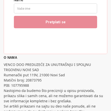
O NAMA
VENCO DOO PREDUZEĆE ZA UNUTRAŠNJU I SPOLJNU
TRGOVINU NOVI SAD
Rumenački put 119V, 21000 Novi Sad
Matični broj: 20873795
PIB: 107795988
Nastojimo da budemo što precizniji u opisu proizvoda,
prikazu slika i samih cena, ali ne možemo garantovati da su
sve informacije kompletne i bez grešaka.
Svi artikli prikazani na sajtu su deo naše ponude, ali ne