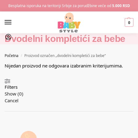
Besplatna isporuka na teritoriji Srbije za porudžbine veće od
5.000 RSD
0
Dvodelni kompletići za bebe
Početna
Proizvod označen „dvodelni kompletići za bebe“
/
Nijedan proizvod ne odgovara izabranim kriterijumima.
Filters
Show
(
0
)
Cancel